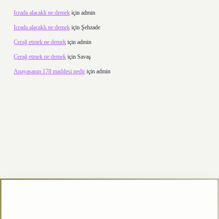
Icrada alacaklı ne demek
için
admin
Icrada alacaklı ne demek
için
Şehzade
Çerağ etmek ne demek
için
admin
Çerağ etmek ne demek
için
Savaş
Anayasanın 178 maddesi nedir
için
admin
texper.xyz