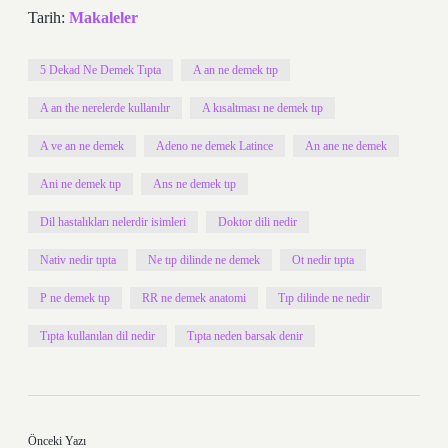
Tarih:
Makaleler
5 Dekad Ne Demek Tıpta
A an ne demek tıp
A an the nerelerde kullanılır
A kısaltması ne demek tıp
A ve an ne demek
Adeno ne demek Latince
An ane ne demek
Ani ne demek tıp
Ans ne demek tıp
Dil hastalıkları nelerdir isimleri
Doktor dili nedir
Nativ nedir tıpta
Ne tıp dilinde ne demek
Ot nedir tıpta
P ne demek tıp
RR ne demek anatomi
Tıp dilinde ne nedir
Tıpta kullanılan dil nedir
Tıpta neden barsak denir
Önceki Yazı