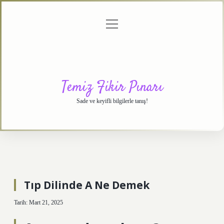
menüyü
Anasayfa
Gizlilik
Yasal
Hakkımızda
aç
Politikası
Uyarı
Temiz Fikir Pınarı
Sade ve keyifli bilgilerle tanış!
Tıp Dilinde A Ne Demek
Tarih: Mart 21, 2025