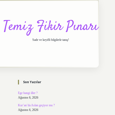
Temiz Fikir Pınarı
Sade ve keyifli bilgilerle tanış!
Sidebar
https://elexbett.net/
betexper.xyz
Son Yazılar
Ege hangi iller ?
Ağustos 6, 2026
Kur’an’da Aslan geçiyor mu ?
Ağustos 6, 2026