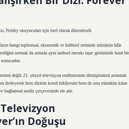
ışırken Bir Dizi: Forever
zı, Netdry okuyucuları için özel olarak düzenlendi.
ayların hangi toplumsal, ekonomik ve kültürel zeminde mümkün hâle
rdiğini sormak da aslında aynı tarihsel merakı taşır: görünürde basit bir
n sonucudur.
 ömrünü değil; 21. yüzyıl televizyon endüstrisinin dönüşümünü anlamak
inden ilerleyerek hem dizinin kendi hikâyesini hem de onu mümkün kılan
 ve
bağlamsal analiz
çerçevesinde ele alır.
n Televizyon
er’ın Doğuşu