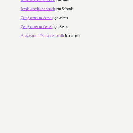
Icrada alacaklı ne demek
için
admin
Icrada alacaklı ne demek
için
Şehzade
Çerağ etmek ne demek
için
admin
Çerağ etmek ne demek
için
Savaş
Anayasanın 178 maddesi nedir
için
admin