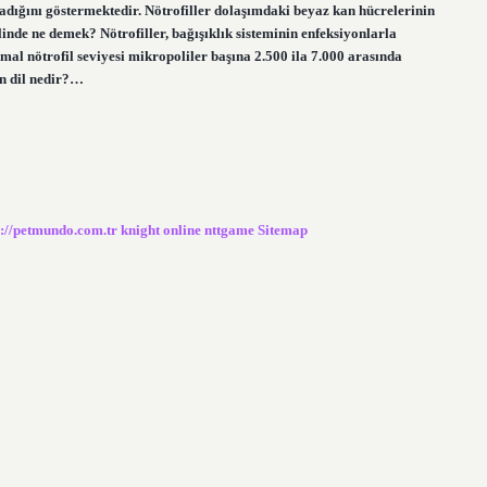
adığını göstermektedir. Nötrofiller dolaşımdaki beyaz kan hücrelerinin
linde ne demek? Nötrofiller, bağışıklık sisteminin enfeksiyonlarla
al nötrofil seviyesi mikropoliler başına 2.500 ila 7.000 arasında
an dil nedir?…
s://petmundo.com.tr
knight online
nttgame
Sitemap