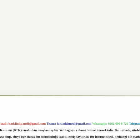
-mail:
backlinkpaneli@gmail.com
Teams:
forumhizmeti@gmail.com
Whatsapp: 0262 606 0 726
Telegra
im Kurumu (BTK) tarafından onaylanmış bir Yer Sağlayıcı olarak hizmet vermektedir. Bu nedenle, sited
 olup, siteye üye olarak bu sorumluluğu kabul etmiş sayılırlar. Bu internet sitesi, herhangi bir mark