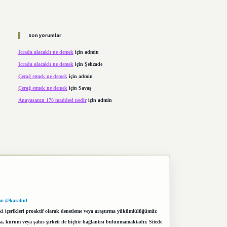
Son yorumlar
Icrada alacaklı ne demek
için
admin
Icrada alacaklı ne demek
için
Şehzade
Çerağ etmek ne demek
için
admin
Çerağ etmek ne demek
için
Savaş
Anayasanın 178 maddesi nedir
için
admin
m: @karabul
eki içerikleri proaktif olarak denetleme veya araştırma yükümlülüğümüz
a, kurum veya şahıs şirketi ile hiçbir bağlantısı bulunmamaktadır. Sitede