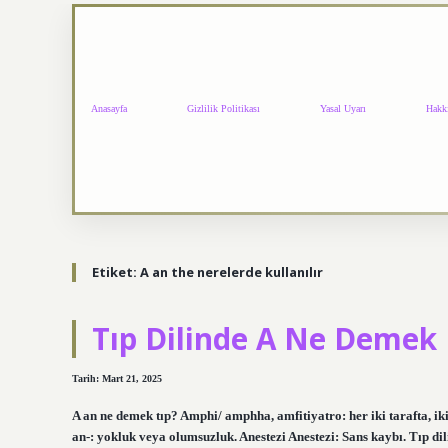
Anasayfa
Gizlilik Politikası
Yasal Uyarı
Hakk
Etiket:
A an the nerelerde kullanılır
Tıp Dilinde A Ne Demek
Tarih: Mart 21, 2025
A an ne demek tıp? Amphi/ amphha, amfitiyatro: her iki tarafta, ik
an-: yokluk veya olumsuzluk. Anestezi Anestezi: Sans kaybı. Tıp dil