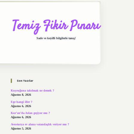
Temiz Fikir Pınarı
Sade ve keyifli bilgilerle tanış!
Sidebar
https://elexbett.net/
betexper.xyz
Son Yazılar
Kuyruğuna takılmak ne demek ?
Ağustos 8, 2026
Ege hangi iller ?
Ağustos 6, 2026
Kur’an’da Aslan geçiyor mu ?
Ağustos 6, 2026
Avusturya ev alana vatandaşlık veriyor mu ?
Ağustos 5, 2026