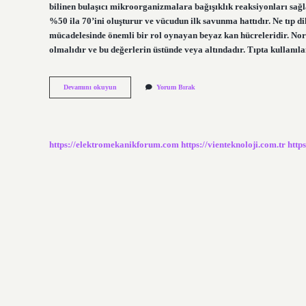
bilinen bulaşıcı mikroorganizmalara bağışıklık reaksiyonları sağl
%50 ila 70’ini oluşturur ve vücudun ilk savunma hattıdır. Ne tıp di
mücadelesinde önemli bir rol oynayan beyaz kan hücreleridir. Norm
olmalıdır ve bu değerlerin üstünde veya altındadır. Tıpta kullanıl
Tıp
Devamını okuyun
Yorum Bırak
Dilinde
A
Ne
Demek
https://elektromekanikforum.com
https://vienteknoloji.com.tr
http