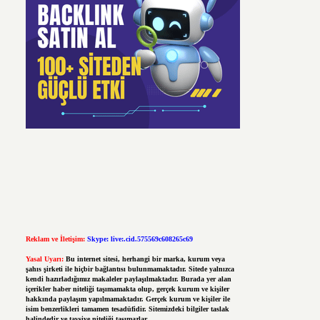
Reklam ve İletişim:
Skype: live:.cid.575569c608265c69
Yasal Uyarı:
Bu internet sitesi, herhangi bir marka, kurum veya
şahıs şirketi ile hiçbir bağlantısı bulunmamaktadır. Sitede yalnızca
kendi hazırladığımız makaleler paylaşılmaktadır. Burada yer alan
içerikler haber niteliği taşımamakta olup, gerçek kurum ve kişiler
hakkında paylaşım yapılmamaktadır. Gerçek kurum ve kişiler ile
isim benzerlikleri tamamen tesadüfidir. Sitemizdeki bilgiler taslak
halindedir ve tavsiye niteliği taşımazlar.