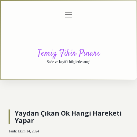
menüyü
Anasayfa
Gizlilik
Yasal
Hakkımızda
aç
Politikası
Uyarı
Temiz Fikir Pınarı
Sade ve keyifli bilgilerle tanış!
Yaydan Çıkan Ok Hangi Hareketi
Yapar
Tarih: Ekim 14, 2024