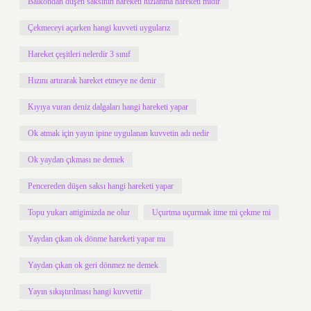
Balkondan düşen saksının hareketi hızlanma hareketi midir
Çekmeceyi açarken hangi kuvveti uygularız
Hareket çeşitleri nelerdir 3 sınıf
Hızını artırarak hareket etmeye ne denir
Kıyıya vuran deniz dalgaları hangi hareketi yapar
Ok atmak için yayın ipine uygulanan kuvvetin adı nedir
Ok yaydan çıkması ne demek
Pencereden düşen saksı hangi hareketi yapar
Topu yukarı attigimizda ne olur
Uçurtma uçurmak itme mi çekme mi
Yaydan çıkan ok dönme hareketi yapar mı
Yaydan çıkan ok geri dönmez ne demek
Yayın sıkıştırılması hangi kuvvettir