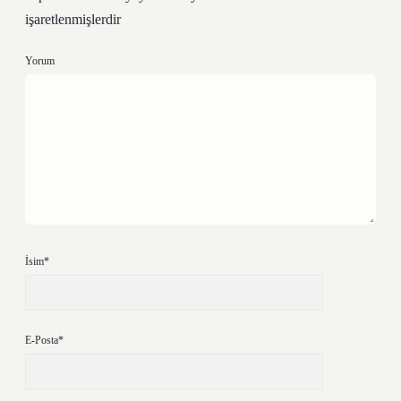
işaretlenmişlerdir
Yorum
İsim*
E-Posta*