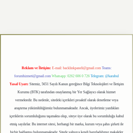
exper.xyz
Reklam ve İletişim:
E-mail:
backlinkpaneli@gmail.com
Teams:
forumhizmeti@gmail.com
Whatsapp: 0262 606 0 726
Telegram: @karabul
Yasal Uyarı:
Sitemiz, 5651 Sayılı Kanun gereğince Bilgi Teknolojileri ve İletişim
Kurumu (BTK) tarafından onaylanmış bir Yer Sağlayıcı olarak hizmet
vermektedir. Bu nedenle, sitedeki içerikleri proaktif olarak denetleme veya
araştırma yükümlülüğümüz bulunmamaktadır. Ancak, üyelerimiz yazdıkları
içeriklerin sorumluluğunu taşımakta olup, siteye üye olarak bu sorumluluğu kabul
etmiş sayılırlar. Bu internet sitesi, herhangi bir marka, kurum veya şahıs şirketi ile
hiçbir bağlantısı bulunmamaktadır. Sitede yalnızca kendi hazırladığımız makaleler