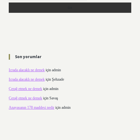
Son yorumlar
Icrada alacaklı ne demek
için
admin
Icrada alacaklı ne demek
için
Şehzade
Çerağ etmek ne demek
için
admin
Çerağ etmek ne demek
için
Savaş
Anayasanın 178 maddesi nedir
için
admin