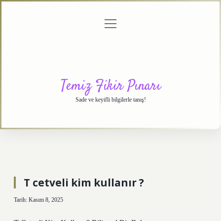
menüyü
Anasayfa
Gizlilik
Yasal
Hakkımızda
aç
Politikası
Uyarı
Temiz Fikir Pınarı
Sade ve keyifli bilgilerle tanış!
T cetveli kim kullanır ?
Tarih: Kasım 8, 2025