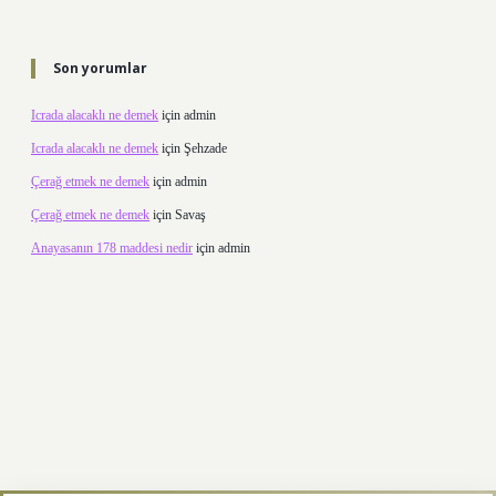
Son yorumlar
Icrada alacaklı ne demek
için
admin
Icrada alacaklı ne demek
için
Şehzade
Çerağ etmek ne demek
için
admin
Çerağ etmek ne demek
için
Savaş
Anayasanın 178 maddesi nedir
için
admin
betexper.xyz