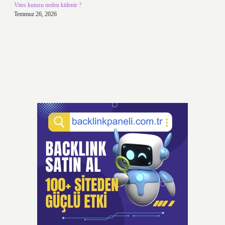
Vites kutusu neden kitlenir ?
Temmuz 26, 2026