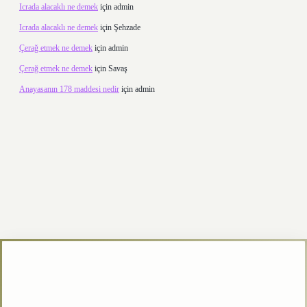
Icrada alacaklı ne demek
için
admin
Icrada alacaklı ne demek
için
Şehzade
Çerağ etmek ne demek
için
admin
Çerağ etmek ne demek
için
Savaş
Anayasanın 178 maddesi nedir
için
admin
texper.xyz