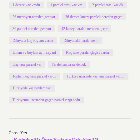
1 derece kaç kmdir
1 paralel arası kaç km
2 paralel arası kaç dk
26 meridyen nereden geçiyor
36 derece kuzey paraleli nereden geçer
36 paralel nereden geçiyor
42 kuzey paraleli nereden geçer
Dünyada kaç boylam vardır
Dünyadaki paralel nedir
Enlem ve boylam aynı şey mi
Kaç tane paralel çizgisi vardır
Kaç tane paralel var
Paralel sayısı ne demek
Toplam kaç tane paralel vardır
Türkiye üzerinde kaç tane paralel vardır
Türkiyede kaç boylam var
Türkiyenin üzerinden geçen paralel çizgi nedir
Önceki Yazı
Kadınlar Mı Önce Yaşlanır Erkekler Mi