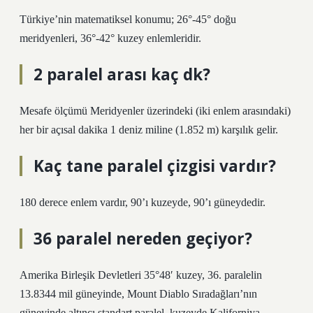
Türkiye’nin matematiksel konumu; 26°-45° doğu
meridyenleri, 36°-42° kuzey enlemleridir.
2 paralel arası kaç dk?
Mesafe ölçümü Meridyenler üzerindeki (iki enlem arasındaki)
her bir açısal dakika 1 deniz miline (1.852 m) karşılık gelir.
Kaç tane paralel çizgisi vardır?
180 derece enlem vardır, 90’ı kuzeyde, 90’ı güneydedir.
36 paralel nereden geçiyor?
Amerika Birleşik Devletleri 35°48′ kuzey, 36. paralelin
13.8344 mil güneyinde, Mount Diablo Sıradağları’nın
güneyinde altıncı standart paralel, kuzeyde Kaliforniya