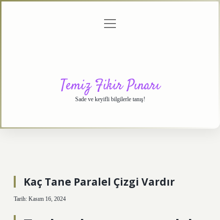
menüyü
Anasayfa
Gizlilik
Yasal
Hakkımızda
aç
Politikası
Uyarı
Temiz Fikir Pınarı
Sade ve keyifli bilgilerle tanış!
Kaç Tane Paralel Çizgi Vardır
Tarih: Kasım 16, 2024