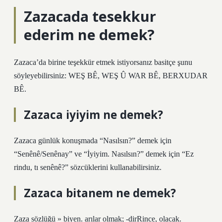
Zazacada tesekkur
ederim ne demek?
Zazaca’da birine teşekkür etmek istiyorsanız basitçe şunu
söyleyebilirsiniz: WEŞ BÊ, WEŞ Û WAR BÊ, BERXUDAR
BÊ.
Zazaca iyiyim ne demek?
Zazaca günlük konuşmada “Nasılsın?” demek için
“Senênê/Senênay” ve “İyiyim. Nasılsın?” demek için “Ez
rindu, tı senênê?” sözcüklerini kullanabilirsiniz.
Zazaca bitanem ne demek?
Zaza sözlüğü » biyen. arılar olmak; -dirRince, olacak.