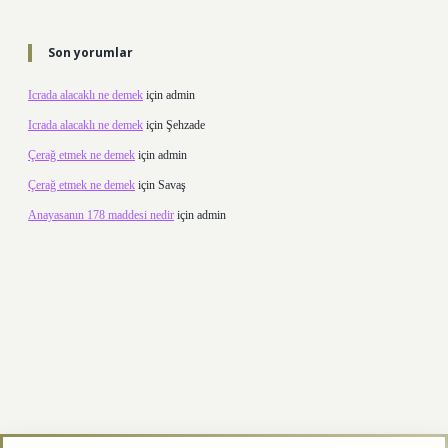
Son yorumlar
Icrada alacaklı ne demek
için
admin
Icrada alacaklı ne demek
için
Şehzade
Çerağ etmek ne demek
için
admin
Çerağ etmek ne demek
için
Savaş
Anayasanın 178 maddesi nedir
için
admin
etexper.xyz