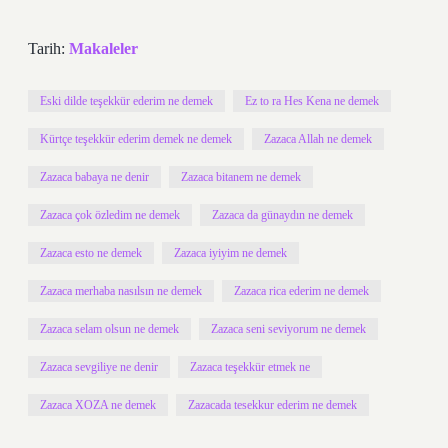
Tarih:
Makaleler
Eski dilde teşekkür ederim ne demek
Ez to ra Hes Kena ne demek
Kürtçe teşekkür ederim demek ne demek
Zazaca Allah ne demek
Zazaca babaya ne denir
Zazaca bitanem ne demek
Zazaca çok özledim ne demek
Zazaca da günaydın ne demek
Zazaca esto ne demek
Zazaca iyiyim ne demek
Zazaca merhaba nasılsın ne demek
Zazaca rica ederim ne demek
Zazaca selam olsun ne demek
Zazaca seni seviyorum ne demek
Zazaca sevgiliye ne denir
Zazaca teşekkür etmek ne
Zazaca XOZA ne demek
Zazacada tesekkur ederim ne demek