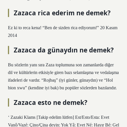
Zazaca rica ederim ne demek?
Ez ki to reca kena! “Ben de sizden rica ediyorum!” 20 Kasım
2014
Zazaca da günaydın ne demek?
Bu sözlerin yanı sıra Zaza toplumuna son zamanlarda diğer
dil ve kültürlerin etkisiyle giren bazı selamlaşma ve vedalaşma
ifadeleri de vardır. “Rojbaş” (iyi günler, günaydın) ve “Hol
bion xwu” (kendine iyi bak) bu popüler sözlerden bazılarıdır.
Zazaca esto ne demek?
‘ Zazaki Klams [Takip edelim lütfen] Est/Esto/Esta: Evet
Vanô/Vazé: Çino/Çina deyin: Yok Yâ: Evet Né: Hayır Bé: Gel