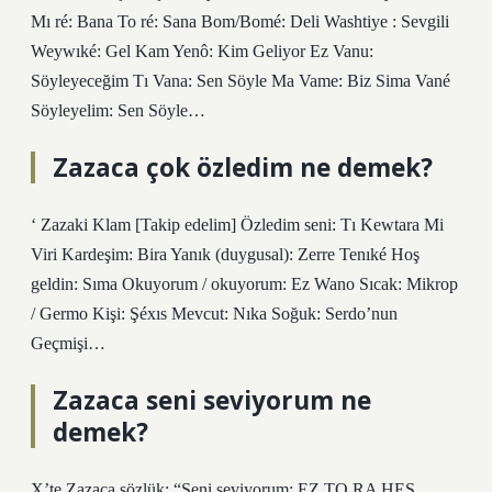
Mı ré: Bana To ré: Sana Bom/Bomé: Deli Washtiye : Sevgili
Weywıké: Gel Kam Yenô: Kim Geliyor Ez Vanu:
Söyleyeceğim Tı Vana: Sen Söyle Ma Vame: Biz Sima Vané
Söyleyelim: Sen Söyle…
Zazaca çok özledim ne demek?
‘ Zazaki Klam [Takip edelim] Özledim seni: Tı Kewtara Mi
Viri Kardeşim: Bira Yanık (duygusal): Zerre Tenıké Hoş
geldin: Sıma Okuyorum / okuyorum: Ez Wano Sıcak: Mikrop
/ Germo Kişi: Şéxıs Mevcut: Nıka Soğuk: Serdo’nun
Geçmişi…
Zazaca seni seviyorum ne
demek?
X’te Zazaca sözlük: “Seni seviyorum: EZ TO RA HES