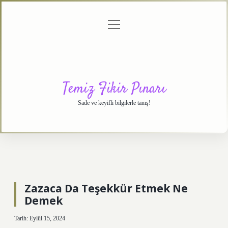
menüyü
Anasayfa
Gizlilik
Yasal
Hakkımızda
aç
Politikası
Uyarı
Temiz Fikir Pınarı
Sade ve keyifli bilgilerle tanış!
Zazaca Da Teşekkür Etmek Ne
Demek
Tarih: Eylül 15, 2024