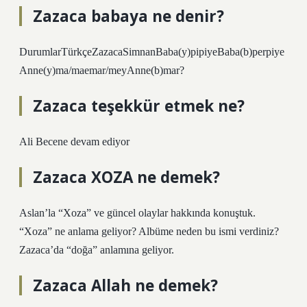
Zazaca babaya ne denir?
DurumlarTürkçeZazacaSimnanBaba(y)pipiyeBaba(b)perpiye
Anne(y)ma/maemar/meyAnne(b)mar?
Zazaca teşekkür etmek ne?
Ali Becene devam ediyor
Zazaca XOZA ne demek?
Aslan’la “Xoza” ve güncel olaylar hakkında konuştuk.
“Xoza” ne anlama geliyor? Albüme neden bu ismi verdiniz?
Zazaca’da “doğa” anlamına geliyor.
Zazaca Allah ne demek?