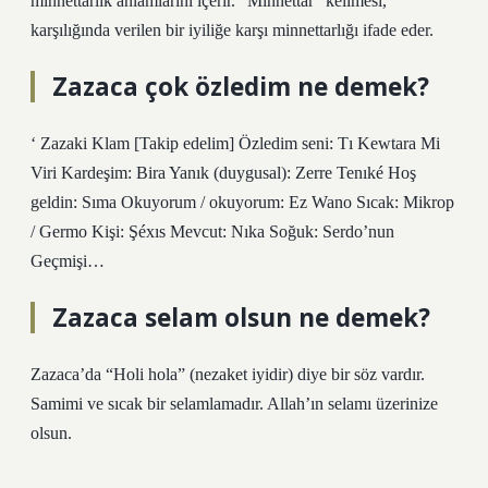
minnettarlık anlamlarını içerir. “Minnettar” kelimesi,
karşılığında verilen bir iyiliğe karşı minnettarlığı ifade eder.
Zazaca çok özledim ne demek?
‘ Zazaki Klam [Takip edelim] Özledim seni: Tı Kewtara Mi
Viri Kardeşim: Bira Yanık (duygusal): Zerre Tenıké Hoş
geldin: Sıma Okuyorum / okuyorum: Ez Wano Sıcak: Mikrop
/ Germo Kişi: Şéxıs Mevcut: Nıka Soğuk: Serdo’nun
Geçmişi…
Zazaca selam olsun ne demek?
Zazaca’da “Holi hola” (nezaket iyidir) diye bir söz vardır.
Samimi ve sıcak bir selamlamadır. Allah’ın selamı üzerinize
olsun.