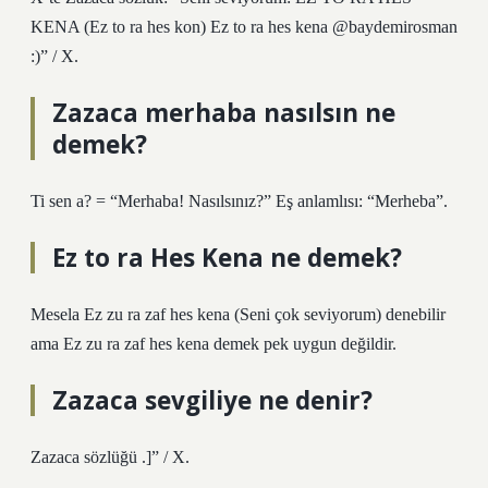
KENA (Ez to ra hes kon) Ez to ra hes kena @baydemirosman
:)” / X.
Zazaca merhaba nasılsın ne
demek?
Ti sen a? = “Merhaba! Nasılsınız?” Eş anlamlısı: “Merheba”.
Ez to ra Hes Kena ne demek?
Mesela Ez zu ra zaf hes kena (Seni çok seviyorum) denebilir
ama Ez zu ra zaf hes kena demek pek uygun değildir.
Zazaca sevgiliye ne denir?
Zazaca sözlüğü .]” / X.