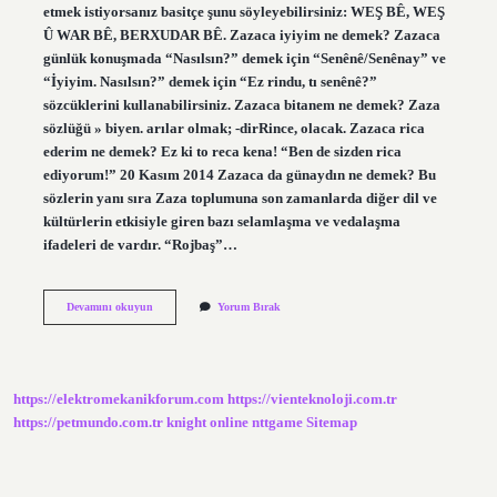
etmek istiyorsanız basitçe şunu söyleyebilirsiniz: WEŞ BÊ, WEŞ
Û WAR BÊ, BERXUDAR BÊ. Zazaca iyiyim ne demek? Zazaca
günlük konuşmada “Nasılsın?” demek için “Senênê/Senênay” ve
“İyiyim. Nasılsın?” demek için “Ez rindu, tı senênê?”
sözcüklerini kullanabilirsiniz. Zazaca bitanem ne demek? Zaza
sözlüğü » biyen. arılar olmak; -dirRince, olacak. Zazaca rica
ederim ne demek? Ez ki to reca kena! “Ben de sizden rica
ediyorum!” 20 Kasım 2014 Zazaca da günaydın ne demek? Bu
sözlerin yanı sıra Zaza toplumuna son zamanlarda diğer dil ve
kültürlerin etkisiyle giren bazı selamlaşma ve vedalaşma
ifadeleri de vardır. “Rojbaş”…
Zazaca
Devamını okuyun
Yorum Bırak
Da
Teşekkür
Etmek
Ne
Demek
https://elektromekanikforum.com
https://vienteknoloji.com.tr
https://petmundo.com.tr
knight online
nttgame
Sitemap