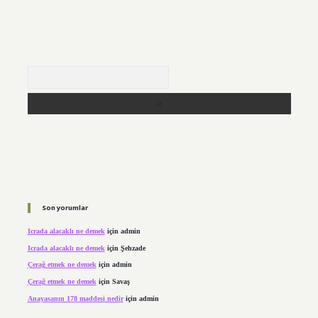
Arama
Son yorumlar
Icrada alacaklı ne demek
için
admin
Icrada alacaklı ne demek
için
Şehzade
Çerağ etmek ne demek
için
admin
Çerağ etmek ne demek
için
Savaş
Anayasanın 178 maddesi nedir
için
admin