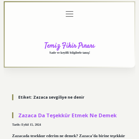
menüyü
Anasayfa
Gizlilik
Yasal
Hakkımızda
aç
Politikası
Uyarı
Temiz Fikir Pınarı
Sade ve keyifli bilgilerle tanış!
Etiket:
Zazaca sevgiliye ne denir
Zazaca Da Teşekkür Etmek Ne Demek
Tarih: Eylül 15, 2024
Zazacada tesekkur ederim ne demek? Zazaca’da birine teşekkür