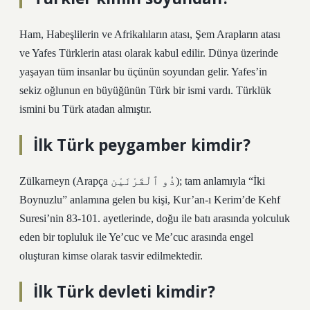
Ham, Habeşlilerin ve Afrikalıların atası, Şem Arapların atası
ve Yafes Türklerin atası olarak kabul edilir. Dünya üzerinde
yaşayan tüm insanlar bu üçünün soyundan gelir. Yafes’in
sekiz oğlunun en büyüğünün Türk bir ismi vardı. Türklük
ismini bu Türk atadan almıştır.
İlk Türk peygamber kimdir?
Zülkarneyn (Arapça ذُو ٱلْقَرْنَيْن); tam anlamıyla “İki
Boynuzlu” anlamına gelen bu kişi, Kur’an-ı Kerim’de Kehf
Suresi’nin 83-101. ayetlerinde, doğu ile batı arasında yolculuk
eden bir topluluk ile Ye’cuc ve Me’cuc arasında engel
oluşturan kimse olarak tasvir edilmektedir.
İlk Türk devleti kimdir?