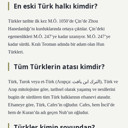
En eski Türk halkı kimdir?
Türkler tarihte ilk kez M.Ö. 1050’de Çin’de Zhou
Hanedanlığı’nı kurduklarında ortaya çıktılar. Çin’deki
egemenlikleri M.Ö. 247’ye kadar uzanıyor. M.Ö. 247’ye
kadar sürdü. Kralı Teoman adında bir adam olan Hun
Türkleri.
Tüm Türklerin atası kimdir?
Türk, Turok veya et-Türk (Arapça: الترك ابن يافث), Türk ve
Arap mitolojisine göre, tarihsel olarak yaşamış ve nesillerini
bugün de sürdüren tüm Türk halklarının efsanevi atasıdır.
Efsaneye göre, Türk, Cafes’in oğludur. Cafes, hem İncil’de
hem de Kuran’da adı geçen Nuh’un oğludur.
Türkler kimin soyundan?