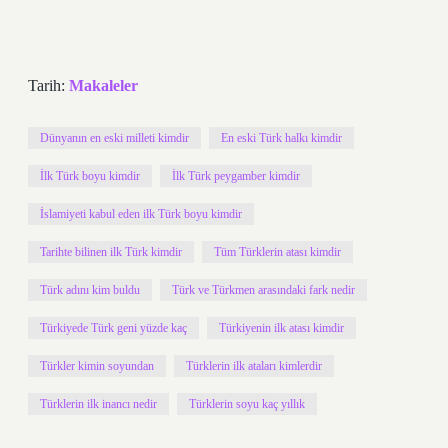
Tarih:
Makaleler
Dünyanın en eski milleti kimdir
En eski Türk halkı kimdir
İlk Türk boyu kimdir
İlk Türk peygamber kimdir
İslamiyeti kabul eden ilk Türk boyu kimdir
Tarihte bilinen ilk Türk kimdir
Tüm Türklerin atası kimdir
Türk adını kim buldu
Türk ve Türkmen arasındaki fark nedir
Türkiyede Türk geni yüzde kaç
Türkiyenin ilk atası kimdir
Türkler kimin soyundan
Türklerin ilk ataları kimlerdir
Türklerin ilk inancı nedir
Türklerin soyu kaç yıllık