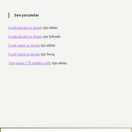
Son yorumlar
Icrada alacaklı ne demek
için
admin
Icrada alacaklı ne demek
için
Şehzade
Çerağ etmek ne demek
için
admin
Çerağ etmek ne demek
için
Savaş
Anayasanın 178 maddesi nedir
için
admin
betexper.xyz