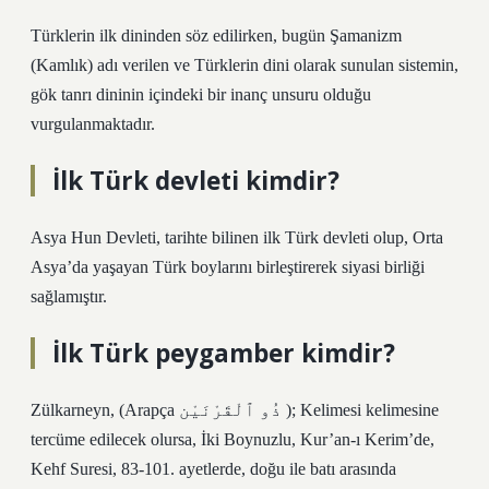
Türklerin ilk dininden söz edilirken, bugün Şamanizm
(Kamlık) adı verilen ve Türklerin dini olarak sunulan sistemin,
gök tanrı dininin içindeki bir inanç unsuru olduğu
vurgulanmaktadır.
İlk Türk devleti kimdir?
Asya Hun Devleti, tarihte bilinen ilk Türk devleti olup, Orta
Asya’da yaşayan Türk boylarını birleştirerek siyasi birliği
sağlamıştır.
İlk Türk peygamber kimdir?
Zülkarneyn, (Arapça ذُو ٱلْقَرْنَيْن ); Kelimesi kelimesine
tercüme edilecek olursa, İki Boynuzlu, Kur’an-ı Kerim’de,
Kehf Suresi, 83-101. ayetlerde, doğu ile batı arasında