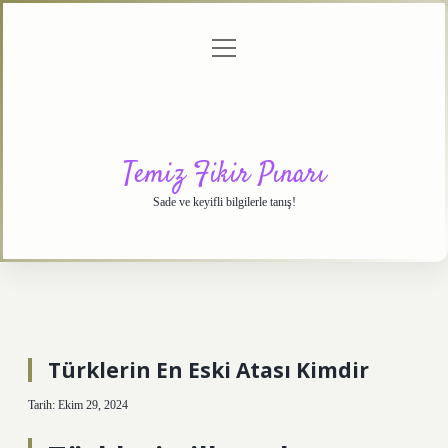
menüyü
Anasayfa
Gizlilik
Yasal
Hakkımızda
aç
Politikası
Uyarı
Temiz Fikir Pınarı
Sade ve keyifli bilgilerle tanış!
Türklerin En Eski Atası Kimdir
Tarih: Ekim 29, 2024