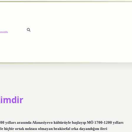
ımızda
Kimdir
700 yılları arasında Afanasiyevo kültürüyle başlayıp MÖ 1700-1200 yılları
 hiçbir ortak noktası olmayan brakisefal ırka dayandığını ileri