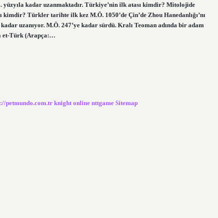
4. yüzyıla kadar uzanmaktadır. Türkiye’nin ilk atası kimdir? Mitolojide
kı kimdir? Türkler tarihte ilk kez M.Ö. 1050’de Çin’de Zhou Hanedanlığı’nı
ye kadar uzanıyor. M.Ö. 247’ye kadar sürdü. Kralı Teoman adında bir adam
a et-Türk (Arapça:…
s://petmundo.com.tr
knight online
nttgame
Sitemap