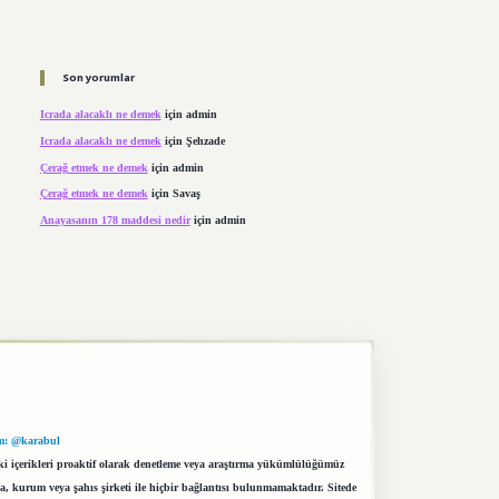
Son yorumlar
Icrada alacaklı ne demek
için
admin
Icrada alacaklı ne demek
için
Şehzade
Çerağ etmek ne demek
için
admin
Çerağ etmek ne demek
için
Savaş
Anayasanın 178 maddesi nedir
için
admin
m: @karabul
eki içerikleri proaktif olarak denetleme veya araştırma yükümlülüğümüz
a, kurum veya şahıs şirketi ile hiçbir bağlantısı bulunmamaktadır. Sitede