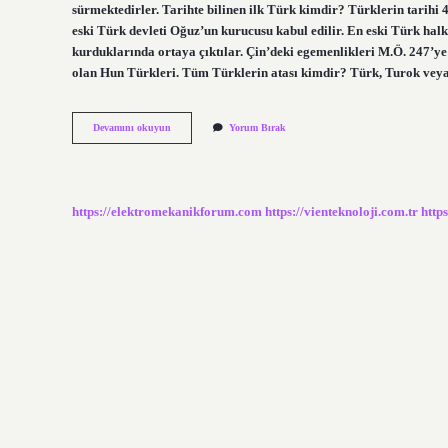
sürmektedirler. Tarihte bilinen ilk Türk kimdir? Türklerin tarihi 
eski Türk devleti Oğuz’un kurucusu kabul edilir. En eski Türk hal
kurduklarında ortaya çıktılar. Çin’deki egemenlikleri M.Ö. 247’
olan Hun Türkleri. Tüm Türklerin atası kimdir? Türk, Turok vey
Türklerin
Devamını okuyun
Yorum Bırak
En
Eski
Atası
Kimdir
https://elektromekanikforum.com
https://vienteknoloji.com.tr
http