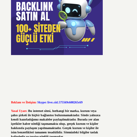
Reklam ve İletişim:
Skype: live:.cid.575569c608265c69
Yasal Uyarı:
Bu internet sitesi, herhangi bir marka, kurum veya
şahıs şirketi ile hiçbir bağlantısı bulunmamaktadır. Sitede yalnızca
kendi hazırladığımız makaleler paylaşılmaktadır. Burada yer alan
içerikler haber niteliği taşımamakta olup, gerçek kurum ve kişiler
hakkında paylaşım yapılmamaktadır. Gerçek kurum ve kişiler ile
isim benzerlikleri tamamen tesadüfidir. Sitemizdeki bilgiler taslak
halindedir ve tavsiye niteliği taşımazlar.