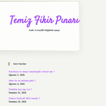
Temiz Fikir Pınarı
Sade ve keyifli bilgilerle tanış!
Sidebar
https://elexbett.net/
bet
Son Yazılar
Avusturya ev alana vatandaşlık veriyor mu ?
Ağustos 5, 2026
Altın Au ne anlama gelir ?
Ağustos 4, 2026
Tesbihin kaç taşı var ?
Temmuz 31, 2026
Trakya Festivali 2025 nerede ?
Temmuz 29, 2026