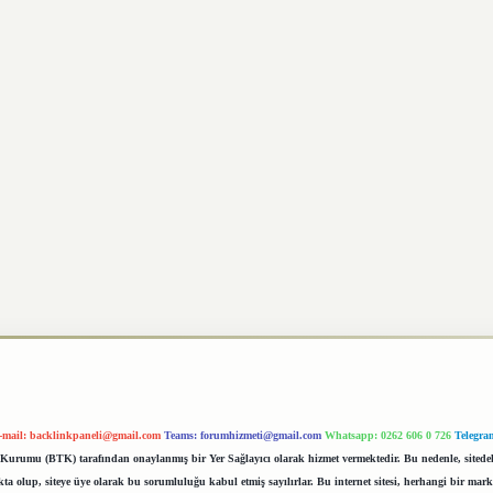
-mail:
backlinkpaneli@gmail.com
Teams:
forumhizmeti@gmail.com
Whatsapp: 0262 606 0 726
Telegra
im Kurumu (BTK) tarafından onaylanmış bir Yer Sağlayıcı olarak hizmet vermektedir. Bu nedenle, sited
 olup, siteye üye olarak bu sorumluluğu kabul etmiş sayılırlar. Bu internet sitesi, herhangi bir mark