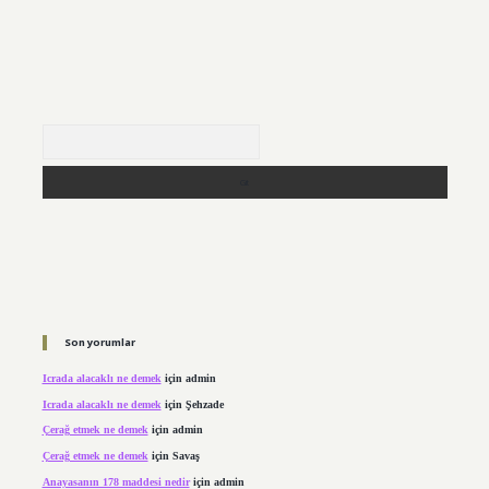
Arama
Son yorumlar
Icrada alacaklı ne demek
için
admin
Icrada alacaklı ne demek
için
Şehzade
Çerağ etmek ne demek
için
admin
Çerağ etmek ne demek
için
Savaş
Anayasanın 178 maddesi nedir
için
admin