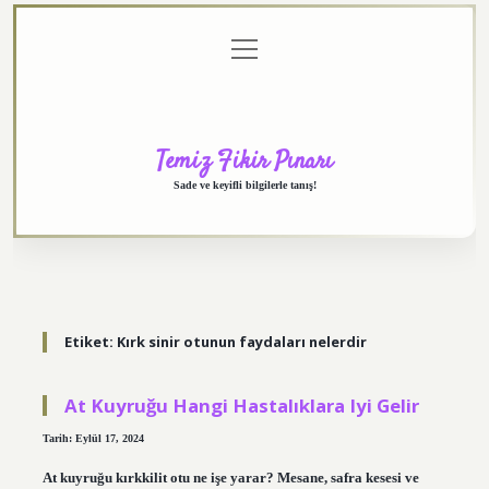
menüyü
Anasayfa
Gizlilik
Yasal
Hakkımızda
aç
Politikası
Uyarı
Temiz Fikir Pınarı
Sade ve keyifli bilgilerle tanış!
Etiket:
Kırk sinir otunun faydaları nelerdir
At Kuyruğu Hangi Hastalıklara Iyi Gelir
Tarih: Eylül 17, 2024
At kuyruğu kırkkilit otu ne işe yarar? Mesane, safra kesesi ve