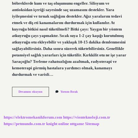
böbreklerde kum ve taş oluşumunu engeller. Silisyum ve
antioksidan içeriği sayesinde saç uzamasını destekler. Yara
iyileşmesini ve tırnak sağlığını destekler. Ağız yaralarını tedavi
etmek ve diş eti kanamalarını durdurmak için kullanılır. At
kuyruğu bitkisi nasıl tüketilmeli? Bitki çayı: Yaygın bir yöntem
atkuyruğu çayı yapmaktır. Sıcak suya 1-2 çay kaşığı kurutulmuş
atkuyruğu otu ekleyebilir ve yaklaşık 10-15 dakika demlenmesini
sağlayabilirsiniz. Daha sonra süzerek tüketebilirsiniz. Genellikle
potansiyel sağlık yararları için tüketilir. Kırkkilit otu ne işe yarar
Saraçoğlu? Terleme rahatsızlığını azaltmak, radyoterapi ve
kemoterapi görmüş hastalara yardımcı olmak, kanamayı
durdurmak ve varisli…
At
Devamını okuyun
Yorum Bırak
Kuyruğu
Hangi
Hastalıklara
Iyi
Gelir
https://elektromekanikforum.com
https://vienteknoloji.com.tr
https://petmundo.com.tr
knight online
nttgame
Sitemap