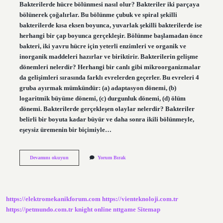
Bakterilerde hücre bölünmesi nasıl olur? Bakteriler iki parçaya
bölünerek çoğalırlar. Bu bölünme çubuk ve spiral şekilli
bakterilerde kısa eksen boyunca, yuvarlak şekilli bakterilerde ise
herhangi bir çap boyunca gerçekleşir. Bölünme başlamadan önce
bakteri, iki yavru hücre için yeterli enzimleri ve organik ve
inorganik maddeleri hazırlar ve biriktirir. Bakterilerin gelişme
dönemleri nelerdir? Herhangi bir canlı gibi mikroorganizmalar
da gelişimleri sırasında farklı evrelerden geçerler. Bu evreleri 4
gruba ayırmak mümkündür: (a) adaptasyon dönemi, (b)
logaritmik büyüme dönemi, (c) durgunluk dönemi, (d) ölüm
dönemi. Bakterilerde gerçekleşen olaylar nelerdir? Bakteriler
belirli bir boyuta kadar büyür ve daha sonra ikili bölünmeyle,
eşeysiz üremenin bir biçimiyle…
Bir
Devamını okuyun
Yorum Bırak
Bakterinin
Bölünmesi
Sürecinde
Hangi
Evreler
https://elektromekanikforum.com
https://vienteknoloji.com.tr
Gerçekleşir
https://petmundo.com.tr
knight online
nttgame
Sitemap