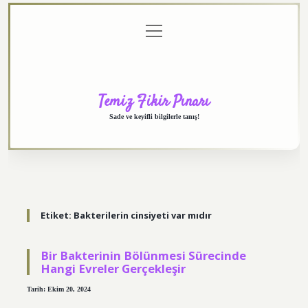
menüyü
Anasayfa
Gizlilik
Yasal
Hakkımızda
aç
Politikası
Uyarı
Temiz Fikir Pınarı
Sade ve keyifli bilgilerle tanış!
Etiket:
Bakterilerin cinsiyeti var mıdır
Bir Bakterinin Bölünmesi Sürecinde
Hangi Evreler Gerçekleşir
Tarih: Ekim 20, 2024