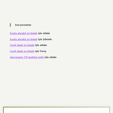
Son yorumlar
Icrada alacaklı ne demek
için
admin
Icrada alacaklı ne demek
için
Şehzade
Çerağ etmek ne demek
için
admin
Çerağ etmek ne demek
için
Savaş
Anayasanın 178 maddesi nedir
için
admin
https://elexbett.net/
betexper.xyz