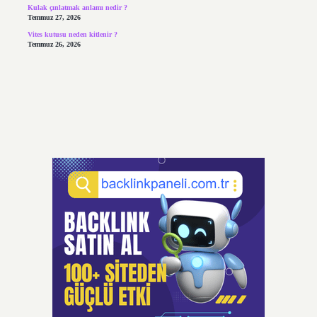
Kulak çınlatmak anlamı nedir ?
Temmuz 27, 2026
Vites kutusu neden kitlenir ?
Temmuz 26, 2026