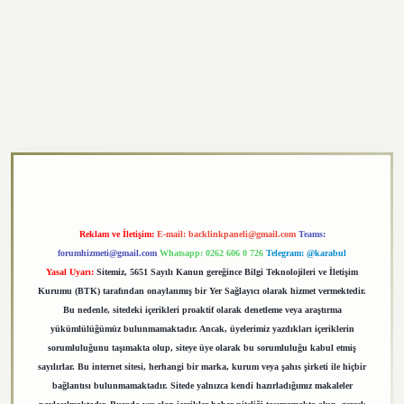
exper.xyz
Reklam ve İletişim:
E-mail:
backlinkpaneli@gmail.com
Teams:
forumhizmeti@gmail.com
Whatsapp: 0262 606 0 726
Telegram: @karabul
Yasal Uyarı:
Sitemiz, 5651 Sayılı Kanun gereğince Bilgi Teknolojileri ve İletişim
Kurumu (BTK) tarafından onaylanmış bir Yer Sağlayıcı olarak hizmet vermektedir.
Bu nedenle, sitedeki içerikleri proaktif olarak denetleme veya araştırma
yükümlülüğümüz bulunmamaktadır. Ancak, üyelerimiz yazdıkları içeriklerin
sorumluluğunu taşımakta olup, siteye üye olarak bu sorumluluğu kabul etmiş
sayılırlar. Bu internet sitesi, herhangi bir marka, kurum veya şahıs şirketi ile hiçbir
bağlantısı bulunmamaktadır. Sitede yalnızca kendi hazırladığımız makaleler