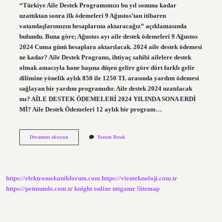
“Türkiye Aile Destek Programımızı bu yıl sonuna kadar
uzattıktan sonra ilk ödemeleri 9 Ağustos’tan itibaren
vatandaşlarımızın hesaplarına aktaracağız” açıklamasında
bulundu. Buna göre; Ağustos ayı aile destek ödemeleri 9 Ağustos
2024 Cuma günü hesaplara aktarılacak. 2024 aile destek ödemesi
ne kadar? Aile Destek Programı, ihtiyaç sahibi ailelere destek
olmak amacıyla hane başına düşen gelire göre dört farklı gelir
dilimine yönelik aylık 850 ile 1250 TL arasında yardım ödemesi
sağlayan bir yardım programıdır. Aile destek 2024 uzatılacak
mı? AİLE DESTEK ÖDEMELERİ 2024 YILINDA SONA ERDİ
Mİ? Aile Destek Ödemeleri 12 aylık bir program…
Aile
Devamını okuyun
Yorum Bırak
Destek
Programı
Ne
Zaman
Gelecek
https://elektromekanikforum.com
https://vienteknoloji.com.tr
https://petmundo.com.tr
knight online
nttgame
Sitemap