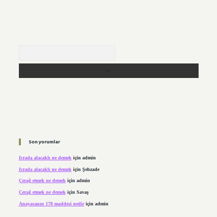
Arama
Son yorumlar
Icrada alacaklı ne demek
için
admin
Icrada alacaklı ne demek
için
Şehzade
Çerağ etmek ne demek
için
admin
Çerağ etmek ne demek
için
Savaş
Anayasanın 178 maddesi nedir
için
admin