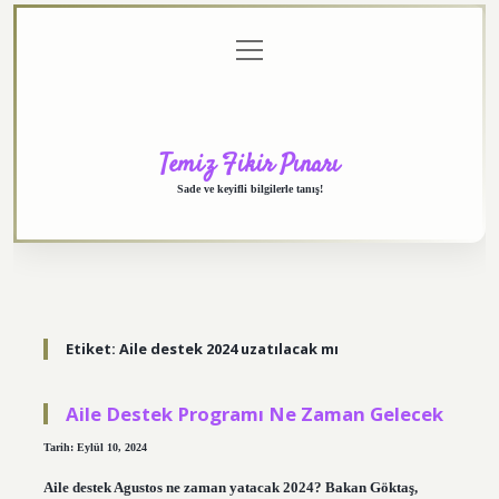
menüyü
Anasayfa
Gizlilik
Yasal
Hakkımızda
aç
Politikası
Uyarı
Temiz Fikir Pınarı
Sade ve keyifli bilgilerle tanış!
Etiket:
Aile destek 2024 uzatılacak mı
Aile Destek Programı Ne Zaman Gelecek
Tarih: Eylül 10, 2024
Aile destek Agustos ne zaman yatacak 2024? Bakan Göktaş,