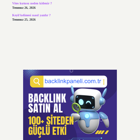
Vites kutusu neden kitlenir ?
Temmuz 26, 2026
Keyif kelimesi nasıl yazılır ?
Temmuz 25, 2026