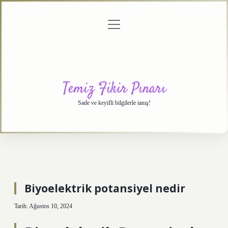
menüyü
Anasayfa
Gizlilik
Yasal
Hakkımızda
aç
Politikası
Uyarı
Temiz Fikir Pınarı
Sade ve keyifli bilgilerle tanış!
Biyoelektrik potansiyel nedir
Tarih: Ağustos 10, 2024