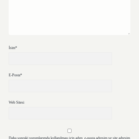
İsim*
E-Posta*
Web Sitesi
Daha sonraki yorumlarımda kullanılması için adım, e-posta adresim ve site adresim