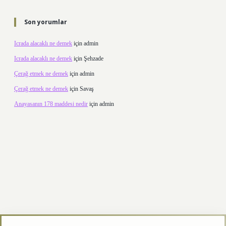
Son yorumlar
Icrada alacaklı ne demek
için
admin
Icrada alacaklı ne demek
için
Şehzade
Çerağ etmek ne demek
için
admin
Çerağ etmek ne demek
için
Savaş
Anayasanın 178 maddesi nedir
için
admin
/
betexper.xyz