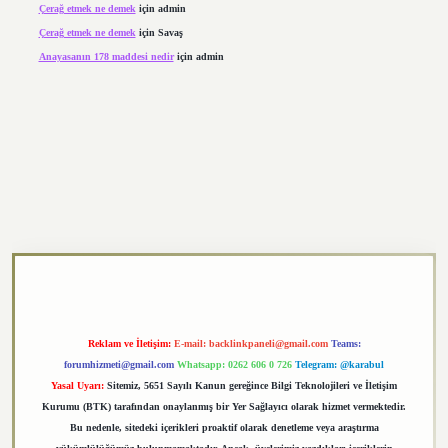
Çerağ etmek ne demek
için
admin
Çerağ etmek ne demek
için
Savaş
Anayasanın 178 maddesi nedir
için
admin
exper.xyz
Reklam ve İletişim:
E-mail:
backlinkpaneli@gmail.com
Teams:
forumhizmeti@gmail.com
Whatsapp: 0262 606 0 726
Telegram: @karabul
Yasal Uyarı:
Sitemiz, 5651 Sayılı Kanun gereğince Bilgi Teknolojileri ve İletişim
Kurumu (BTK) tarafından onaylanmış bir Yer Sağlayıcı olarak hizmet vermektedir.
Bu nedenle, sitedeki içerikleri proaktif olarak denetleme veya araştırma