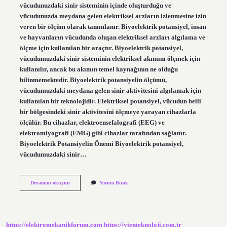
vücudunuzdaki sinir sisteminin içinde oluşturduğu ve
vücudunuzda meydana gelen elektriksel arzların izlenmesine izin
veren bir ölçüm olarak tanımlanır. Biyoelektrik potansiyel, insan
ve hayvanların vücudunda oluşan elektriksel arzları algılama ve
ölçme için kullanılan bir araçtır. Biyoelektrik potansiyel,
vücudumuzdaki sinir sisteminin elektriksel akımını ölçmek için
kullanılır, ancak bu akımın temel kaynağının ne olduğu
bilinmemektedir. Biyoelektrik potansiyelin ölçümü,
vücudumuzdaki meydana gelen sinir aktivitesini algılamak için
kullanılan bir teknolojidir. Elektriksel potansiyel, vücudun belli
bir bölgesindeki sinir aktivitesini ölçmeye yarayan cihazlarla
ölçülür. Bu cihazlar, elektroensefalografi (EEG) ve
elektromiyografi (EMG) gibi cihazlar tarafından sağlanır.
Biyoelektrik Potansiyelin Önemi Biyoelektrik potansiyel,
vücudumuzdaki sinir…
Biyoelektrik
Devamını okuyun
Yorum Bırak
potansiyel
nedir
https://elektromekanikforum.com
https://vienteknoloji.com.tr