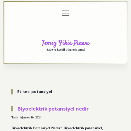
menüyü
Anasayfa
Gizlilik
Yasal
Hakkımızda
aç
Politikası
Uyarı
Temiz Fikir Pınarı
Sade ve keyifli bilgilerle tanış!
Etiket:
potansiyel
Biyoelektrik potansiyel nedir
Tarih: Ağustos 10, 2024
Biyoelektrik Potansiyel Nedir? Biyoelektrik potansiyel,