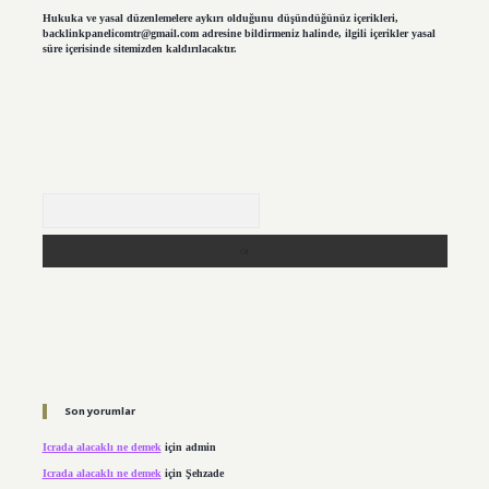
Hukuka ve yasal düzenlemelere aykırı olduğunu düşündüğünüz içerikleri,
backlinkpanelicomtr@gmail.com
adresine bildirmeniz halinde, ilgili içerikler yasal
süre içerisinde sitemizden kaldırılacaktır.
Arama
Son yorumlar
Icrada alacaklı ne demek
için
admin
Icrada alacaklı ne demek
için
Şehzade