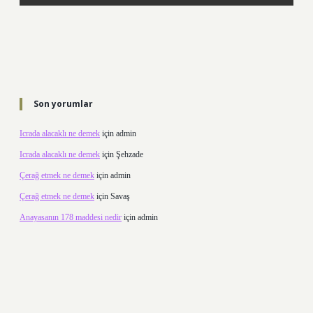
Son yorumlar
Icrada alacaklı ne demek
için
admin
Icrada alacaklı ne demek
için
Şehzade
Çerağ etmek ne demek
için
admin
Çerağ etmek ne demek
için
Savaş
Anayasanın 178 maddesi nedir
için
admin