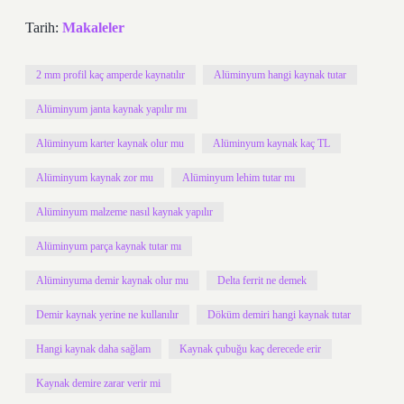
Tarih:
Makaleler
2 mm profil kaç amperde kaynatılır
Alüminyum hangi kaynak tutar
Alüminyum janta kaynak yapılır mı
Alüminyum karter kaynak olur mu
Alüminyum kaynak kaç TL
Alüminyum kaynak zor mu
Alüminyum lehim tutar mı
Alüminyum malzeme nasıl kaynak yapılır
Alüminyum parça kaynak tutar mı
Alüminyuma demir kaynak olur mu
Delta ferrit ne demek
Demir kaynak yerine ne kullanılır
Döküm demiri hangi kaynak tutar
Hangi kaynak daha sağlam
Kaynak çubuğu kaç derecede erir
Kaynak demire zarar verir mi