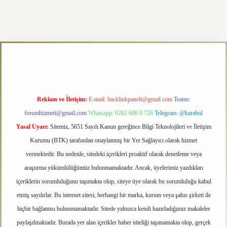
xper.xyz
Reklam ve İletişim:
E-mail:
backlinkpaneli@gmail.com
Teams:
forumhizmeti@gmail.com
Whatsapp: 0262 606 0 726
Telegram: @karabul
Yasal Uyarı:
Sitemiz, 5651 Sayılı Kanun gereğince Bilgi Teknolojileri ve İletişim
Kurumu (BTK) tarafından onaylanmış bir Yer Sağlayıcı olarak hizmet
vermektedir. Bu nedenle, sitedeki içerikleri proaktif olarak denetleme veya
araştırma yükümlülüğümüz bulunmamaktadır. Ancak, üyelerimiz yazdıkları
içeriklerin sorumluluğunu taşımakta olup, siteye üye olarak bu sorumluluğu kabul
etmiş sayılırlar. Bu internet sitesi, herhangi bir marka, kurum veya şahıs şirketi ile
hiçbir bağlantısı bulunmamaktadır. Sitede yalnızca kendi hazırladığımız makaleler
paylaşılmaktadır. Burada yer alan içerikler haber niteliği taşımamakta olup, gerçek