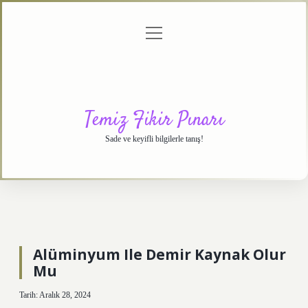
menüyü
Anasayfa
Gizlilik
Yasal
Hakkımızda
aç
Politikası
Uyarı
Temiz Fikir Pınarı
Sade ve keyifli bilgilerle tanış!
Alüminyum Ile Demir Kaynak Olur
Mu
Tarih: Aralık 28, 2024