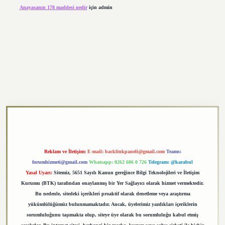
Anayasanın 178 maddesi nedir
için
admin
bett.net/
betexper.xyz
Reklam ve İletişim:
E-mail:
backlinkpaneli@gmail.com
Teams:
forumhizmeti@gmail.com
Whatsapp: 0262 606 0 726
Telegram: @karabul
Yasal Uyarı:
Sitemiz, 5651 Sayılı Kanun gereğince Bilgi Teknolojileri ve İletişim
Kurumu (BTK) tarafından onaylanmış bir Yer Sağlayıcı olarak hizmet vermektedir.
Bu nedenle, sitedeki içerikleri proaktif olarak denetleme veya araştırma
yükümlülüğümüz bulunmamaktadır. Ancak, üyelerimiz yazdıkları içeriklerin
sorumluluğunu taşımakta olup, siteye üye olarak bu sorumluluğu kabul etmiş