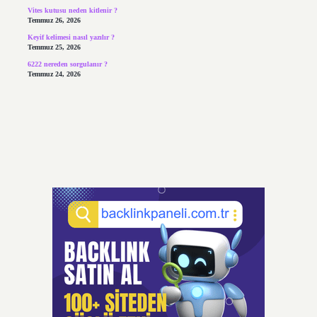
Vites kutusu neden kitlenir ?
Temmuz 26, 2026
Keyif kelimesi nasıl yazılır ?
Temmuz 25, 2026
6222 nereden sorgulanır ?
Temmuz 24, 2026