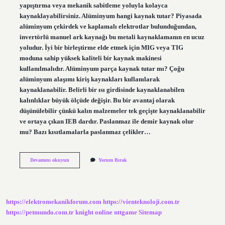
yapıştırma veya mekanik sabitleme yoluyla kolayca
kaynaklayabilirsiniz. Alüminyum hangi kaynak tutar? Piyasada
alüminyum çekirdek ve kaplamalı elektrotlar bulunduğundan,
invertörlü manuel ark kaynağı bu metali kaynaklamanın en ucuz
yoludur. İyi bir birleştirme elde etmek için MIG veya TIG
moduna sahip yüksek kaliteli bir kaynak makinesi
kullanılmalıdır. Alüminyum parça kaynak tutar mı? Çoğu
alüminyum alaşımı kiriş kaynakları kullanılarak
kaynaklanabilir. Belirli bir ısı girdisinde kaynaklanabilen
kalınlıklar büyük ölçüde değişir. Bu bir avantaj olarak
düşünülebilir çünkü kalın malzemeler tek geçişte kaynaklanabilir
ve ortaya çıkan IEB dardır. Paslanmaz ile demir kaynak olur
mu? Bazı kısıtlamalarla paslanmaz çelikler…
Alüminyum
Devamını okuyun
Yorum Bırak
Ile
Demir
Kaynak
Olur
Mu
https://elektromekanikforum.com
https://vienteknoloji.com.tr
https://petmundo.com.tr
knight online
nttgame
Sitemap