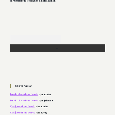
süre içerisinde sitemizden kaldırılacaktır.
Arama
Son yorumlar
Icrada alacaklı ne demek
için
admin
Icrada alacaklı ne demek
için
Şehzade
Çerağ etmek ne demek
için
admin
Çerağ etmek ne demek
için
Savaş