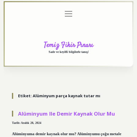
menüyü
Anasayfa
Gizlilik
Yasal
Hakkımızda
aç
Politikası
Uyarı
Temiz Fikir Pınarı
Sade ve keyifli bilgilerle tanış!
Etiket:
Alüminyum parça kaynak tutar mı
Alüminyum Ile Demir Kaynak Olur Mu
Tarih: Aralık 28, 2024
Alüminyuma demir kaynak olur mu? Alüminyumu çoğu metale