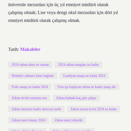
üniversite mezunları için üç yıl emniyet müdürü olarak
çalışmış olmak; Lise veya dengi okul mezunları için dört yıl
emniyet müdürü olarak çalışmış olmak.
Tarih:
Makaleler
2024 zabıta alımı ne zaman
2024 zabıta maaşları ne kadar
Belediye zabıtası kime bağlıdır
Gardiyan maaşı ne kadar 2024
Polis maaşı ne kadar 2024
Yeni işe başlayan zabıta ne kadar maaş alır
Zabıta devlet memuru mu
Zabıta haftada kaç gün çalışır
Zabıta memuru kadro derecesi nedir
Zabıta mesai ücreti 2024 ne kadar
Zabıta nasıl olunur 2024
Zabıta nasıl yükselir