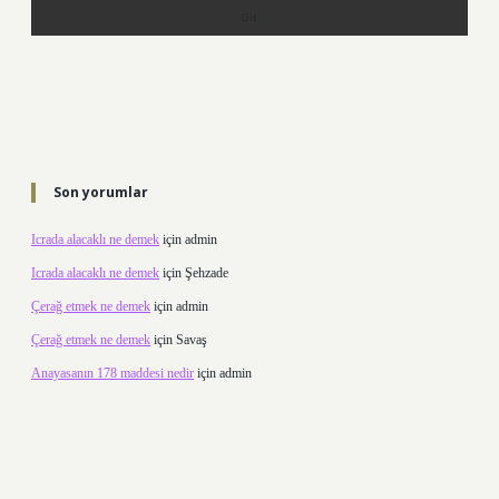
Son yorumlar
Icrada alacaklı ne demek
için
admin
Icrada alacaklı ne demek
için
Şehzade
Çerağ etmek ne demek
için
admin
Çerağ etmek ne demek
için
Savaş
Anayasanın 178 maddesi nedir
için
admin