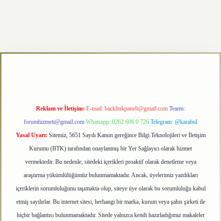
etexper.xyz
Reklam ve İletişim:
E-mail:
backlinkpaneli@gmail.com
Teams:
forumhizmeti@gmail.com
Whatsapp: 0262 606 0 726
Telegram: @karabul
Yasal Uyarı:
Sitemiz, 5651 Sayılı Kanun gereğince Bilgi Teknolojileri ve İletişim
Kurumu (BTK) tarafından onaylanmış bir Yer Sağlayıcı olarak hizmet
vermektedir. Bu nedenle, sitedeki içerikleri proaktif olarak denetleme veya
araştırma yükümlülüğümüz bulunmamaktadır. Ancak, üyelerimiz yazdıkları
içeriklerin sorumluluğunu taşımakta olup, siteye üye olarak bu sorumluluğu kabul
etmiş sayılırlar. Bu internet sitesi, herhangi bir marka, kurum veya şahıs şirketi ile
hiçbir bağlantısı bulunmamaktadır. Sitede yalnızca kendi hazırladığımız makaleler