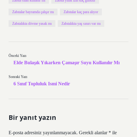
Zabıta silah kullanır mı
Zabıta yıllık izin kaç gündür
Zabıtalar bayramda çalışır mı
Zabıtalar kaç para alıyor
Zabıtalıkta dövme yasak mı
Zabıtalıkta yaş sınırı var mı
Önceki Yazı
Elde Bulaşık Yıkarken Çamaşır Suyu Kullanılır Mı
Sonraki Yazı
6 Sınıf Topluluk Ismi Nedir
Bir yanıt yazın
E-posta adresiniz yayınlanmayacak.
Gerekli alanlar
*
ile