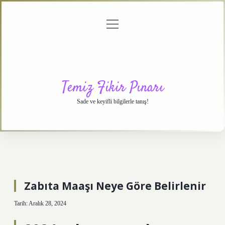
menüyü
Anasayfa
Gizlilik
Yasal
Hakkımızda
aç
Politikası
Uyarı
Temiz Fikir Pınarı
Sade ve keyifli bilgilerle tanış!
Zabıta Maaşı Neye Göre Belirlenir
Tarih: Aralık 28, 2024