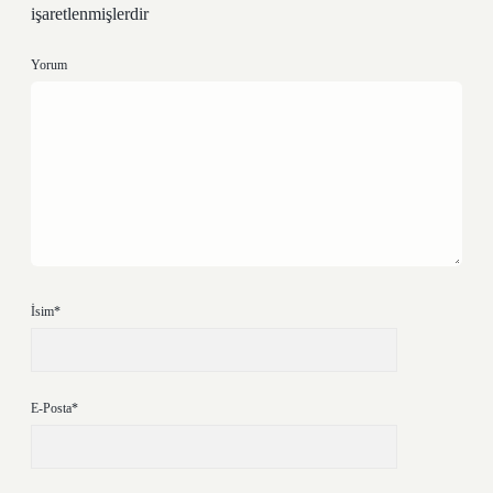
işaretlenmişlerdir
Yorum
İsim*
E-Posta*