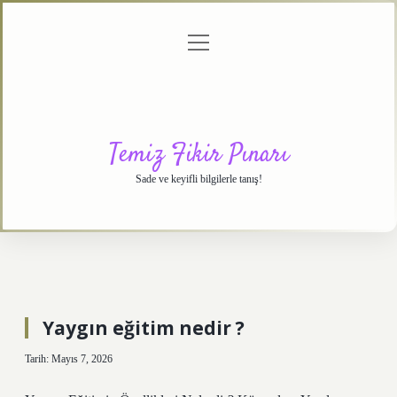
menüyü
Anasayfa
Gizlilik
Yasal
Hakkımızda
aç
Politikası
Uyarı
Temiz Fikir Pınarı
Sade ve keyifli bilgilerle tanış!
Yaygın eğitim nedir ?
Tarih: Mayıs 7, 2026