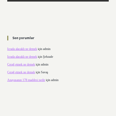
Son yorumlar
Icrada alacaklı ne demek
için
admin
Icrada alacaklı ne demek
için
Şehzade
Çerağ etmek ne demek
için
admin
Çerağ etmek ne demek
için
Savaş
Anayasanın 178 maddesi nedir
için
admin