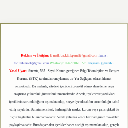
texper.xyz
Reklam ve İletişim:
E-mail:
backlinkpaneli@gmail.com
Teams:
forumhizmeti@gmail.com
Whatsapp: 0262 606 0 726
Telegram: @karabul
Yasal Uyarı:
Sitemiz, 5651 Sayılı Kanun gereğince Bilgi Teknolojileri ve İletişim
Kurumu (BTK) tarafından onaylanmış bir Yer Sağlayıcı olarak hizmet
vermektedir. Bu nedenle, sitedeki içerikleri proaktif olarak denetleme veya
araştırma yükümlülüğümüz bulunmamaktadır. Ancak, üyelerimiz yazdıkları
içeriklerin sorumluluğunu taşımakta olup, siteye üye olarak bu sorumluluğu kabul
etmiş sayılırlar. Bu internet sitesi, herhangi bir marka, kurum veya şahıs şirketi ile
hiçbir bağlantısı bulunmamaktadır. Sitede yalnızca kendi hazırladığımız makaleler
paylaşılmaktadır. Burada yer alan içerikler haber niteliği taşımamakta olup, gerçek