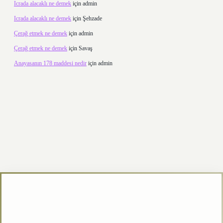
Icrada alacaklı ne demek
için
admin
Icrada alacaklı ne demek
için
Şehzade
Çerağ etmek ne demek
için
admin
Çerağ etmek ne demek
için
Savaş
Anayasanın 178 maddesi nedir
için
admin
xper.xyz