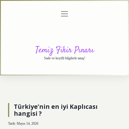
menüyü
Anasayfa
Gizlilik
Yasal
Hakkımızda
aç
Politikası
Uyarı
Temiz Fikir Pınarı
Sade ve keyifli bilgilerle tanış!
Türkiye’nin en iyi Kaplıcası
hangisi ?
Tarih: Mayıs 14, 2026