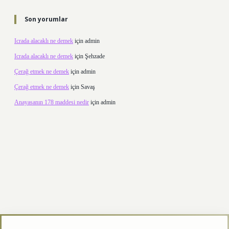
Son yorumlar
Icrada alacaklı ne demek
için
admin
Icrada alacaklı ne demek
için
Şehzade
Çerağ etmek ne demek
için
admin
Çerağ etmek ne demek
için
Savaş
Anayasanın 178 maddesi nedir
için
admin
texper.xyz