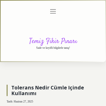
menüyü
Anasayfa
Gizlilik
Yasal
Hakkımızda
aç
Politikası
Uyarı
Temiz Fikir Pınarı
Sade ve keyifli bilgilerle tanış!
Tolerans Nedir Cümle Içinde
Kullanımı
Tarih: Haziran 27, 2025