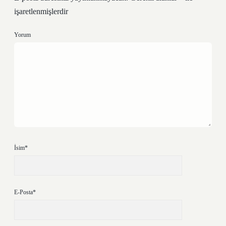
işaretlenmişlerdir
Yorum
İsim*
E-Posta*