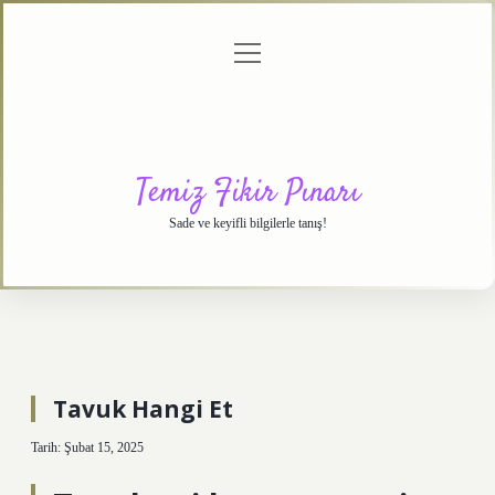
menüyü
Anasayfa
Gizlilik
Yasal
Hakkımızda
aç
Politikası
Uyarı
Temiz Fikir Pınarı
Sade ve keyifli bilgilerle tanış!
Tavuk Hangi Et
Tarih: Şubat 15, 2025