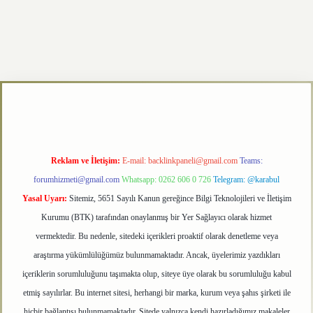
exper.xyz
Reklam ve İletişim:
E-mail:
backlinkpaneli@gmail.com
Teams:
forumhizmeti@gmail.com
Whatsapp: 0262 606 0 726
Telegram: @karabul
Yasal Uyarı:
Sitemiz, 5651 Sayılı Kanun gereğince Bilgi Teknolojileri ve İletişim
Kurumu (BTK) tarafından onaylanmış bir Yer Sağlayıcı olarak hizmet
vermektedir. Bu nedenle, sitedeki içerikleri proaktif olarak denetleme veya
araştırma yükümlülüğümüz bulunmamaktadır. Ancak, üyelerimiz yazdıkları
içeriklerin sorumluluğunu taşımakta olup, siteye üye olarak bu sorumluluğu kabul
etmiş sayılırlar. Bu internet sitesi, herhangi bir marka, kurum veya şahıs şirketi ile
hiçbir bağlantısı bulunmamaktadır. Sitede yalnızca kendi hazırladığımız makaleler