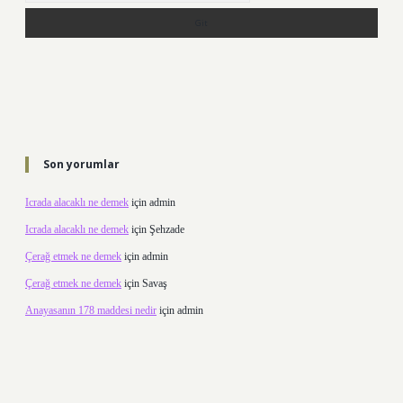
Son yorumlar
Icrada alacaklı ne demek
için
admin
Icrada alacaklı ne demek
için
Şehzade
Çerağ etmek ne demek
için
admin
Çerağ etmek ne demek
için
Savaş
Anayasanın 178 maddesi nedir
için
admin