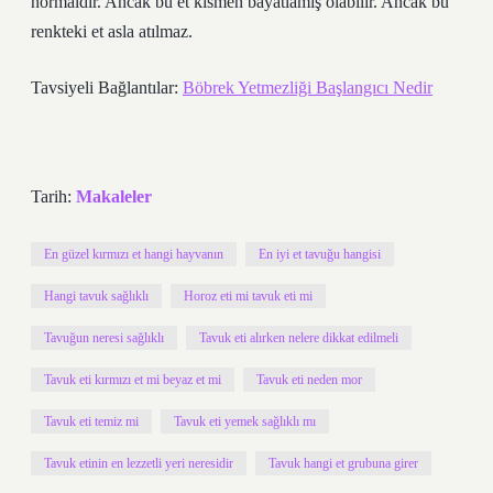
normaldir. Ancak bu et kısmen bayatlamış olabilir. Ancak bu
renkteki et asla atılmaz.
Tavsiyeli Bağlantılar:
Böbrek Yetmezliği Başlangıcı Nedir
Tarih:
Makaleler
En güzel kırmızı et hangi hayvanın
En iyi et tavuğu hangisi
Hangi tavuk sağlıklı
Horoz eti mi tavuk eti mi
Tavuğun neresi sağlıklı
Tavuk eti alırken nelere dikkat edilmeli
Tavuk eti kırmızı et mi beyaz et mi
Tavuk eti neden mor
Tavuk eti temiz mi
Tavuk eti yemek sağlıklı mı
Tavuk etinin en lezzetli yeri neresidir
Tavuk hangi et grubuna girer