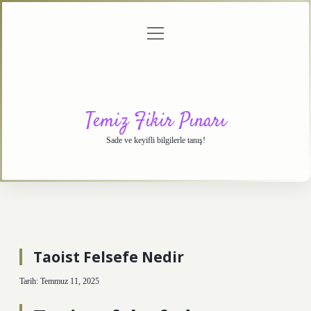
menüyü
Anasayfa
Gizlilik
Yasal
Hakkımızda
aç
Politikası
Uyarı
Temiz Fikir Pınarı
Sade ve keyifli bilgilerle tanış!
Taoist Felsefe Nedir
Tarih: Temmuz 11, 2025