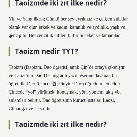
Taoizmde iki zıt ilke nedir?
Yin ve Yang ilkesi; Çünkü her şey ayrılmaz ve çelişen zıtlıklar
olarak var olur, erkek ve kadın, karanlık ve aydınlık, yaşlı ve
genç gibi. Benzer zıtlık çiftleri birbirini çeker ve tamamlar.
Taoizm nedir TYT?
Taoizm (Daoizm, Dao öğretisi) antik Çin’de ortaya çıkmıştır
ve Laozi’nin Dao De Jing adlı yazılı eserine dayanan bir
öğretidir. Dao (Çince: 道; Pinyin: Dào) öğretinin temelidir.
Çincede “yol” yürümek, konuşmak, yön, yöntem, akış vb.
anlamları belirtir. Dao öğretisinin kurucu ustaları Laozi,
Chuangzi ve Liezi’dir.
Taoizmde iki zıt ilke nedir?