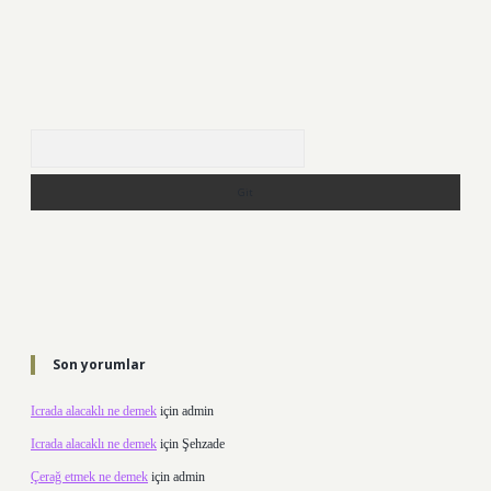
Arama
Son yorumlar
Icrada alacaklı ne demek
için
admin
Icrada alacaklı ne demek
için
Şehzade
Çerağ etmek ne demek
için
admin