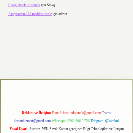
Çerağ etmek ne demek
için
Savaş
Anayasanın 178 maddesi nedir
için
admin
etexper.xyz
Reklam ve İletişim:
E-mail:
backlinkpaneli@gmail.com
Teams:
forumhizmeti@gmail.com
Whatsapp: 0262 606 0 726
Telegram: @karabul
Yasal Uyarı:
Sitemiz, 5651 Sayılı Kanun gereğince Bilgi Teknolojileri ve İletişim