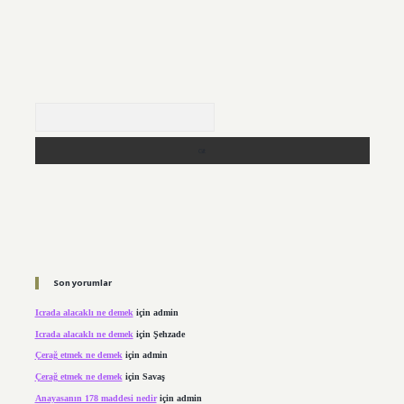
Arama
Son yorumlar
Icrada alacaklı ne demek
için
admin
Icrada alacaklı ne demek
için
Şehzade
Çerağ etmek ne demek
için
admin
Çerağ etmek ne demek
için
Savaş
Anayasanın 178 maddesi nedir
için
admin