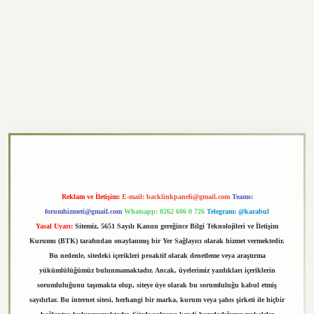
xper.xyz
Reklam ve İletişim:
E-mail:
backlinkpaneli@gmail.com
Teams:
forumhizmeti@gmail.com
Whatsapp: 0262 606 0 726
Telegram: @karabul
Yasal Uyarı:
Sitemiz, 5651 Sayılı Kanun gereğince Bilgi Teknolojileri ve İletişim
Kurumu (BTK) tarafından onaylanmış bir Yer Sağlayıcı olarak hizmet vermektedir.
Bu nedenle, sitedeki içerikleri proaktif olarak denetleme veya araştırma
yükümlülüğümüz bulunmamaktadır. Ancak, üyelerimiz yazdıkları içeriklerin
sorumluluğunu taşımakta olup, siteye üye olarak bu sorumluluğu kabul etmiş
sayılırlar. Bu internet sitesi, herhangi bir marka, kurum veya şahıs şirketi ile hiçbir