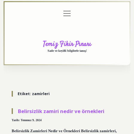
menüyü
Anasayfa
Gizlilik
Yasal
Hakkımızda
aç
Politikası
Uyarı
Temiz Fikir Pınarı
Sade ve keyifli bilgilerle tanış!
Etiket:
zamirleri
Belirsizlik zamiri nedir ve örnekleri
Tarih: Temmuz 9, 2024
Belirsizlik Zamirleri Nedir ve Örnekleri Belirsizlik zamirleri,