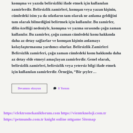
konuşma ve yazıda belirsizliki ifade etmek için kullanılan
zamirlerdir. Belirsizlik zamirleri, konuşan veya yazan kişinin,
cümledeki isim ya da sıfatların tam olarak ne anlama geldiğini
tam olarak bilmediğini belirtmek için kullanılır. Bu zamirler,
dilin özelliği nedeniyle, konuşma ve yazma sırasında çoğu zaman
kullanılır. Bu zamirler, çoğu zaman cümledeki konu hakkında
daha az detay sağlarlar ve konuşan kişinin anlamayı
kolaylaştırmasına yardımcı olurlar. Belirsizlik Zamirleri
Belirsizlik zamirleri, çoğu zaman cümledeki konu hakkında daha
az detay elde etmeyi amaçlayan zamirlerdir. Genel olarak,
belirsizlik zamirleri, belirsizlik veya yetersiz bilgi ifade etmek
için kullanılan zamirlerdir. Örneğin, “Bir şeyler…
Belirsizlik
Devamını okuyun
8 Yorum
zamiri
nedir
ve
örnekleri
https://elektromekanikforum.com
https://vienteknoloji.com.tr
https://petmundo.com.tr
knight online
nttgame
Sitemap