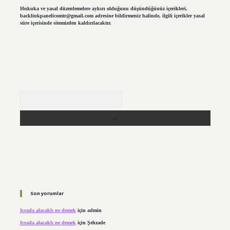
Hukuka ve yasal düzenlemelere aykırı olduğunu düşündüğünüz içerikleri,
backlinkpanelicomtr@gmail.com
adresine bildirmeniz halinde, ilgili içerikler yasal
süre içerisinde sitemizden kaldırılacaktır.
Arama
Son yorumlar
Icrada alacaklı ne demek
için
admin
Icrada alacaklı ne demek
için
Şehzade