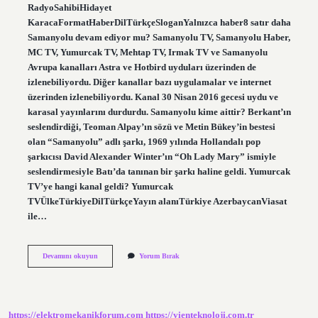
RadyoSahibiHidayet
KaracaFormatHaberDilTürkçeSloganYalnızca haber8 satır daha
Samanyolu devam ediyor mu? Samanyolu TV, Samanyolu Haber,
MC TV, Yumurcak TV, Mehtap TV, Irmak TV ve Samanyolu
Avrupa kanalları Astra ve Hotbird uyduları üzerinden de
izlenebiliyordu. Diğer kanallar bazı uygulamalar ve internet
üzerinden izlenebiliyordu. Kanal 30 Nisan 2016 gecesi uydu ve
karasal yayınlarını durdurdu. Samanyolu kime aittir? Berkant’ın
seslendirdiği, Teoman Alpay’ın sözü ve Metin Bükey’in bestesi
olan “Samanyolu” adlı şarkı, 1969 yılında Hollandalı pop
şarkıcısı David Alexander Winter’ın “Oh Lady Mary” ismiyle
seslendirmesiyle Batı’da tanınan bir şarkı haline geldi. Yumurcak
TV’ye hangi kanal geldi? Yumurcak
TVÜlkeTürkiyeDilTürkçeYayın alanıTürkiye AzerbaycanViasat
ile…
Samanyolu
Devamını okuyun
Yorum Bırak
Haber
Hala
Var
Mı
https://elektromekanikforum.com
https://vienteknoloji.com.tr