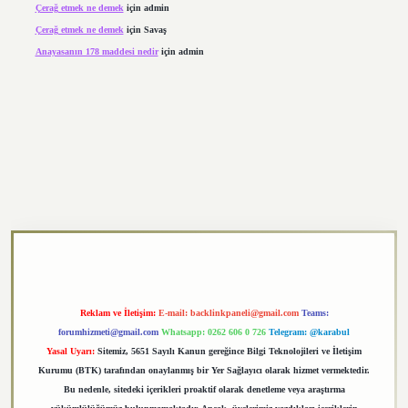
Çerağ etmek ne demek
için
admin
Çerağ etmek ne demek
için
Savaş
Anayasanın 178 maddesi nedir
için
admin
exper.xyz
Reklam ve İletişim:
E-mail:
backlinkpaneli@gmail.com
Teams:
forumhizmeti@gmail.com
Whatsapp: 0262 606 0 726
Telegram: @karabul
Yasal Uyarı:
Sitemiz, 5651 Sayılı Kanun gereğince Bilgi Teknolojileri ve İletişim
Kurumu (BTK) tarafından onaylanmış bir Yer Sağlayıcı olarak hizmet vermektedir.
Bu nedenle, sitedeki içerikleri proaktif olarak denetleme veya araştırma