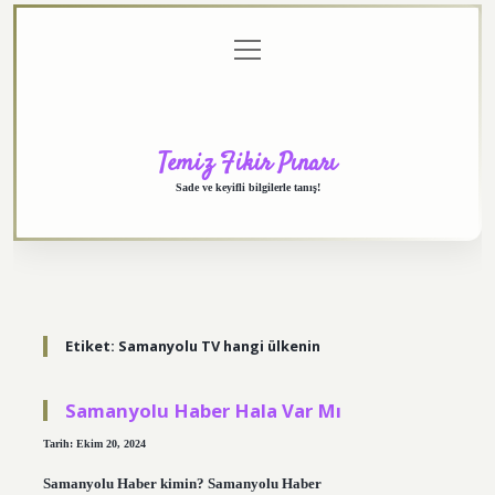
menüyü
Anasayfa
Gizlilik
Yasal
Hakkımızda
aç
Politikası
Uyarı
Temiz Fikir Pınarı
Sade ve keyifli bilgilerle tanış!
Etiket:
Samanyolu TV hangi ülkenin
Samanyolu Haber Hala Var Mı
Tarih: Ekim 20, 2024
Samanyolu Haber kimin? Samanyolu Haber