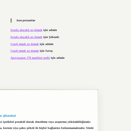
Son yorumlar
Icrada alacaklı ne demek
için
admin
Icrada alacaklı ne demek
için
Şehzade
Çerağ etmek ne demek
için
admin
Çerağ etmek ne demek
için
Savaş
Anayasanın 178 maddesi nedir
için
admin
m: @karabul
eki içerikleri proaktif olarak denetleme veya araştırma yükümlülüğümüz
a, kurum veya şahıs şirketi ile hiçbir bağlantısı bulunmamaktadır. Sitede