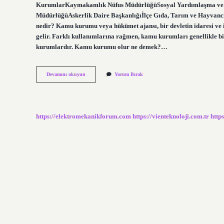
KurumlarKaymakamlık Nüfus MüdürlüğüSosyal Yardımlaşma ve D
MüdürlüğüAskerlik Daire Başkanlığıİlçe Gıda, Tarım ve Hayva
nedir? Kamu kurumu veya hükümet ajansı, bir devletin idaresi ve
gelir. Farklı kullanımlarına rağmen, kamu kurumları genellikle b
kurumlardır. Kamu kurumu olur ne demek?…
Kamu
Devamını okuyun
Yorum Bırak
Kurumu
Özel
Mi
Resmi
Mi
https://elektromekanikforum.com
https://vienteknoloji.com.tr
http