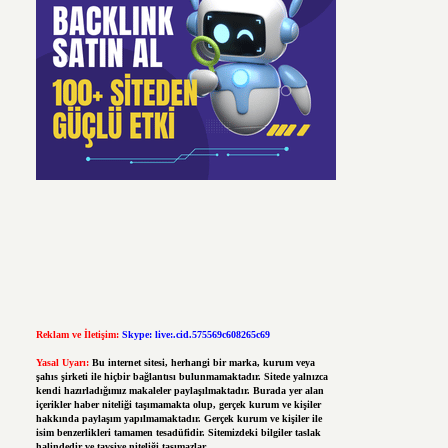
Reklam ve İletişim:
Skype: live:.cid.575569c608265c69
Yasal Uyarı:
Bu internet sitesi, herhangi bir marka, kurum veya
şahıs şirketi ile hiçbir bağlantısı bulunmamaktadır. Sitede yalnızca
kendi hazırladığımız makaleler paylaşılmaktadır. Burada yer alan
içerikler haber niteliği taşımamakta olup, gerçek kurum ve kişiler
hakkında paylaşım yapılmamaktadır. Gerçek kurum ve kişiler ile
isim benzerlikleri tamamen tesadüfidir. Sitemizdeki bilgiler taslak
halindedir ve tavsiye niteliği taşımazlar.