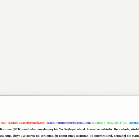
-mail:
backlinkpaneli@gmail.com
Teams:
forumhizmeti@gmail.com
Whatsapp: 0262 606 0 726
Telegra
im Kurumu (BTK) tarafından onaylanmış bir Yer Sağlayıcı olarak hizmet vermektedir. Bu nedenle, sited
 olup, siteye üye olarak bu sorumluluğu kabul etmiş sayılırlar. Bu internet sitesi, herhangi bir mark