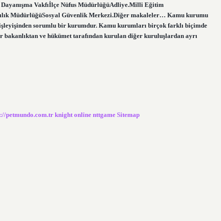
ayanışma Vakfıİlçe Nüfus MüdürlüğüAdliye.Milli Eğitim
ncılık MüdürlüğüSosyal Güvenlik Merkezi.Diğer makaleler… Kamu kurumu
 işleyişinden sorumlu bir kurumdur. Kamu kurumları birçok farklı biçimde
ir bakanlıktan ve hükümet tarafından kurulan diğer kuruluşlardan ayrı
s://petmundo.com.tr
knight online
nttgame
Sitemap