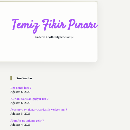
Temiz Fikir Pınarı
Sade ve keyifli bilgilerle tanış!
Sidebar
https://elexbett.net/
betexper.xyz
Son Yazılar
Ege hangi iller ?
Ağustos 6, 2026
Kur’an’da Aslan geçiyor mu ?
Ağustos 6, 2026
Avusturya ev alana vatandaşlık veriyor mu ?
Ağustos 5, 2026
Altın Au ne anlama gelir ?
Ağustos 4, 2026