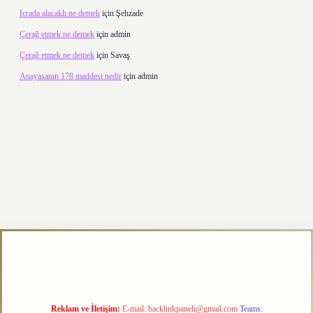
Icrada alacaklı ne demek
için
Şehzade
Çerağ etmek ne demek
için
admin
Çerağ etmek ne demek
için
Savaş
Anayasanın 178 maddesi nedir
için
admin
er.xyz
Reklam ve İletişim:
E-mail:
backlinkpaneli@gmail.com
Teams: