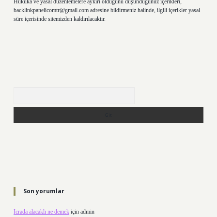
Hukuka ve yasal düzenlemelere aykırı olduğunu düşündüğünüz içerikleri,
backlinkpanelicomtr@gmail.com
adresine bildirmeniz halinde, ilgili içerikler yasal
süre içerisinde sitemizden kaldırılacaktır.
Arama
Son yorumlar
Icrada alacaklı ne demek
için
admin