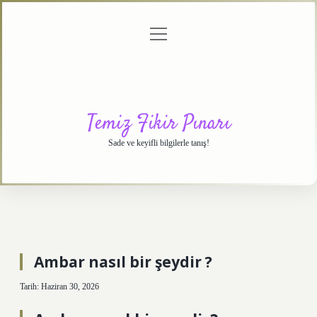
menüyü
Anasayfa
Gizlilik
Yasal
Hakkımızda
aç
Politikası
Uyarı
Temiz Fikir Pınarı
Sade ve keyifli bilgilerle tanış!
Ambar nasıl bir şeydir ?
Tarih: Haziran 30, 2026