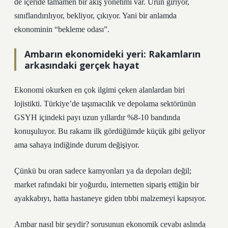
de içeride tamamen bir akış yönetimi var. Ürün giriyor,
sınıflandırılıyor, bekliyor, çıkıyor. Yani bir anlamda
ekonominin “bekleme odası”.
Ambarın ekonomideki yeri: Rakamların
arkasındaki gerçek hayat
Ekonomi okurken en çok ilgimi çeken alanlardan biri
lojistikti. Türkiye’de taşımacılık ve depolama sektörünün
GSYH içindeki payı uzun yıllardır %8-10 bandında
konuşuluyor. Bu rakamı ilk gördüğümde küçük gibi geliyor
ama sahaya indiğinde durum değişiyor.
Çünkü bu oran sadece kamyonları ya da depoları değil;
market rafındaki bir yoğurdu, internetten sipariş ettiğin bir
ayakkabıyı, hatta hastaneye giden tıbbi malzemeyi kapsıyor.
Ambar nasıl bir şeydir? sorusunun ekonomik cevabı aslında