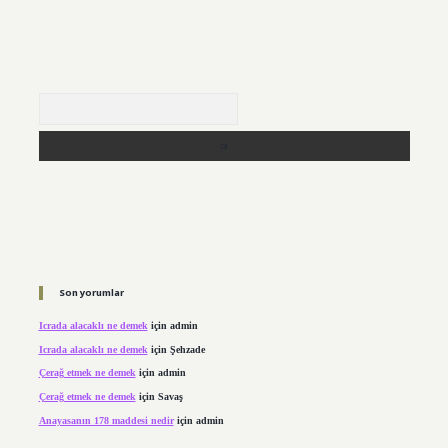
Arama
Son yorumlar
Icrada alacaklı ne demek
için
admin
Icrada alacaklı ne demek
için
Şehzade
Çerağ etmek ne demek
için
admin
Çerağ etmek ne demek
için
Savaş
Anayasanın 178 maddesi nedir
için
admin