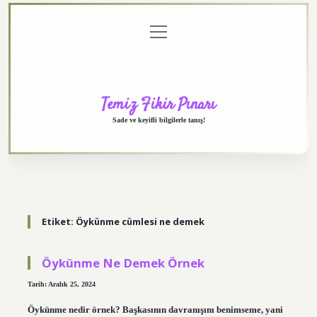
menüyü
Anasayfa
Gizlilik
Yasal
Hakkımızda
aç
Politikası
Uyarı
Temiz Fikir Pınarı
Sade ve keyifli bilgilerle tanış!
Etiket:
Öykünme cümlesi ne demek
Öykünme Ne Demek Örnek
Tarih: Aralık 25, 2024
Öykünme nedir örnek? Başkasının davranışını benimseme, yani