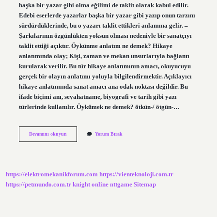
başka bir yazar gibi olma eğilimi de taklit olarak kabul edilir.
Edebi eserlerde yazarlar başka bir yazar gibi yazıp onun tarzını
sürdürdüklerinde, bu o yazarı taklit ettikleri anlamına gelir. –
Şarkılarının özgünlükten yoksun olması nedeniyle bir sanatçıyı
taklit ettiği açıktır. Öykünme anlatım ne demek? Hikaye
anlatımında olay; Kişi, zaman ve mekan unsurlarıyla bağlantı
kurularak verilir. Bu tür hikaye anlatımının amacı, okuyucuyu
gerçek bir olayın anlatımı yoluyla bilgilendirmektir. Açıklayıcı
hikaye anlatımında sanat amacı ana odak noktası değildir. Bu
ifade biçimi anı, seyahatname, biyografi ve tarih gibi yazı
türlerinde kullanılır. Öykümek ne demek? ötkün-/ ötgün-…
Öykünme
Devamını okuyun
Yorum Bırak
Ne
Demek
Örnek
https://elektromekanikforum.com
https://vienteknoloji.com.tr
https://petmundo.com.tr
knight online
nttgame
Sitemap