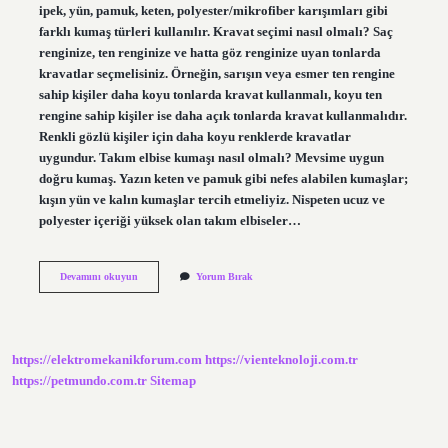
ipek, yün, pamuk, keten, polyester/mikrofiber karışımları gibi
farklı kumaş türleri kullanılır. Kravat seçimi nasıl olmalı? Saç
renginize, ten renginize ve hatta göz renginize uyan tonlarda
kravatlar seçmelisiniz. Örneğin, sarışın veya esmer ten rengine
sahip kişiler daha koyu tonlarda kravat kullanmalı, koyu ten
rengine sahip kişiler ise daha açık tonlarda kravat kullanmalıdır.
Renkli gözlü kişiler için daha koyu renklerde kravatlar
uygundur. Takım elbise kumaşı nasıl olmalı? Mevsime uygun
doğru kumaş. Yazın keten ve pamuk gibi nefes alabilen kumaşlar;
kışın yün ve kalın kumaşlar tercih etmeliyiz. Nispeten ucuz ve
polyester içeriği yüksek olan takım elbiseler…
Kravat
Devamını okuyun
Yorum Bırak
Kumaşı
Nasıl
Olmalı
https://elektromekanikforum.com
https://vienteknoloji.com.tr
https://petmundo.com.tr
Sitemap