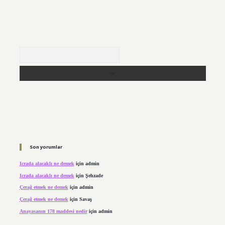
Arama
Son yorumlar
Icrada alacaklı ne demek
için
admin
Icrada alacaklı ne demek
için
Şehzade
Çerağ etmek ne demek
için
admin
Çerağ etmek ne demek
için
Savaş
Anayasanın 178 maddesi nedir
için
admin