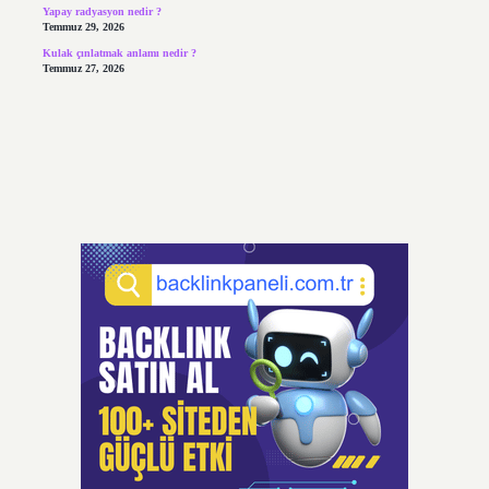
Yapay radyasyon nedir ?
Temmuz 29, 2026
Kulak çınlatmak anlamı nedir ?
Temmuz 27, 2026