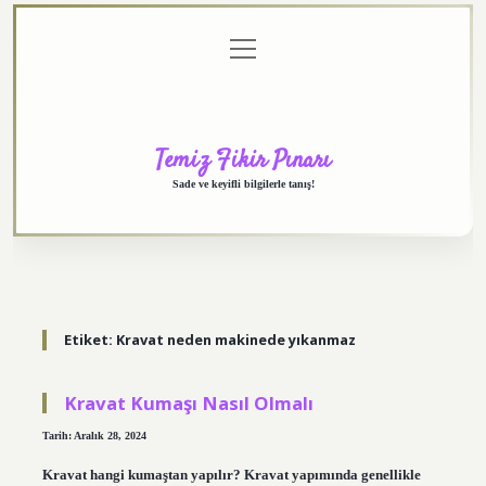
menüyü
Anasayfa
Gizlilik
Yasal
Hakkımızda
aç
Politikası
Uyarı
Temiz Fikir Pınarı
Sade ve keyifli bilgilerle tanış!
Etiket:
Kravat neden makinede yıkanmaz
Kravat Kumaşı Nasıl Olmalı
Tarih: Aralık 28, 2024
Kravat hangi kumaştan yapılır? Kravat yapımında genellikle