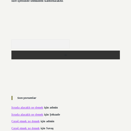
süre içerisinde sitemizden kaldırılacaktır.
Arama
Son yorumlar
Icrada alacaklı ne demek
için
admin
Icrada alacaklı ne demek
için
Şehzade
Çerağ etmek ne demek
için
admin
Çerağ etmek ne demek
için
Savaş