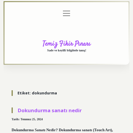
menüyü
Anasayfa
Gizlilik
Yasal
Hakkımızda
aç
Politikası
Uyarı
Temiz Fikir Pınarı
Sade ve keyifli bilgilerle tanış!
Etiket:
dokundurma
Dokundurma sanatı nedir
Tarih: Temmuz 25, 2024
Dokundurma Sanatı Nedir? Dokundurma sanatı (Touch Art),