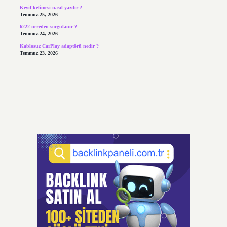
Keyif kelimesi nasıl yazılır ?
Temmuz 25, 2026
6222 nereden sorgulanır ?
Temmuz 24, 2026
Kablosuz CarPlay adaptörü nedir ?
Temmuz 23, 2026