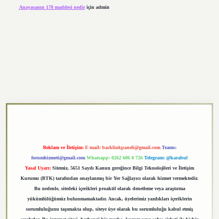
Anayasanın 178 maddesi nedir
için
admin
exper.xyz
Reklam ve İletişim:
E-mail:
backlinkpaneli@gmail.com
Teams:
forumhizmeti@gmail.com
Whatsapp: 0262 606 0 726
Telegram: @karabul
Yasal Uyarı:
Sitemiz, 5651 Sayılı Kanun gereğince Bilgi Teknolojileri ve İletişim
Kurumu (BTK) tarafından onaylanmış bir Yer Sağlayıcı olarak hizmet vermektedir.
Bu nedenle, sitedeki içerikleri proaktif olarak denetleme veya araştırma
yükümlülüğümüz bulunmamaktadır. Ancak, üyelerimiz yazdıkları içeriklerin
sorumluluğunu taşımakta olup, siteye üye olarak bu sorumluluğu kabul etmiş