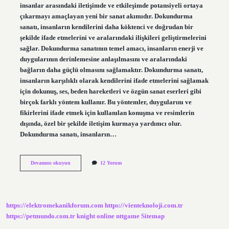
insanlar arasındaki iletişimde ve etkileşimde potansiyeli ortaya
çıkarmayı amaçlayan yeni bir sanat akımıdır. Dokundurma
sanatı, insanların kendilerini daha köktenci ve doğrudan bir
şekilde ifade etmelerini ve aralarındaki ilişkileri geliştirmelerini
sağlar. Dokundurma sanatının temel amacı, insanların enerji ve
duygularının derinlemesine anlaşılmasını ve aralarındaki
bağların daha güçlü olmasını sağlamaktır. Dokundurma sanatı,
insanların karşılıklı olarak kendilerini ifade etmelerini sağlamak
için dokunuş, ses, beden hareketleri ve özgün sanat eserleri gibi
birçok farklı yöntem kullanır. Bu yöntemler, duygularını ve
fikirlerini ifade etmek için kullanılan konuşma ve resimlerin
dışında, özel bir şekilde iletişim kurmaya yardımcı olur.
Dokundurma sanatı, insanların…
Dokundurma
Devamını okuyun
12 Yorum
sanatı
nedir
https://elektromekanikforum.com
https://vienteknoloji.com.tr
https://petmundo.com.tr
knight online
nttgame
Sitemap