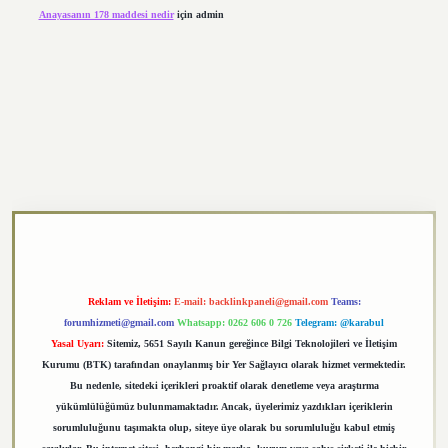
Anayasanın 178 maddesi nedir
için
admin
xper.xyz
Reklam ve İletişim:
E-mail:
backlinkpaneli@gmail.com
Teams:
forumhizmeti@gmail.com
Whatsapp: 0262 606 0 726
Telegram: @karabul
Yasal Uyarı:
Sitemiz, 5651 Sayılı Kanun gereğince Bilgi Teknolojileri ve İletişim
Kurumu (BTK) tarafından onaylanmış bir Yer Sağlayıcı olarak hizmet vermektedir.
Bu nedenle, sitedeki içerikleri proaktif olarak denetleme veya araştırma
yükümlülüğümüz bulunmamaktadır. Ancak, üyelerimiz yazdıkları içeriklerin
sorumluluğunu taşımakta olup, siteye üye olarak bu sorumluluğu kabul etmiş