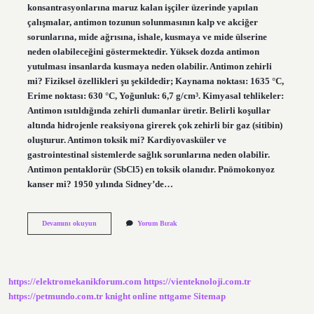
konsantrasyonlarına maruz kalan işçiler üzerinde yapılan
çalışmalar, antimon tozunun solunmasının kalp ve akciğer
sorunlarına, mide ağrısına, ishale, kusmaya ve mide ülserine
neden olabileceğini göstermektedir. Yüksek dozda antimon
yutulması insanlarda kusmaya neden olabilir. Antimon zehirli
mi? Fiziksel özellikleri şu şekildedir; Kaynama noktası: 1635 °C,
Erime noktası: 630 °C, Yoğunluk: 6,7 g/cm³. Kimyasal tehlikeler:
Antimon ısıtıldığında zehirli dumanlar üretir. Belirli koşullar
altında hidrojenle reaksiyona girerek çok zehirli bir gaz (sitibin)
oluşturur. Antimon toksik mi? Kardiyovasküler ve
gastrointestinal sistemlerde sağlık sorunlarına neden olabilir.
Antimon pentaklorür (SbCl5) en toksik olanıdır. Pnömokonyoz
kanser mi? 1950 yılında Sidney’de…
Antimon
Devamını okuyun
Yorum Bırak
Kanserojen
Mi
https://elektromekanikforum.com
https://vienteknoloji.com.tr
https://petmundo.com.tr
knight online
nttgame
Sitemap