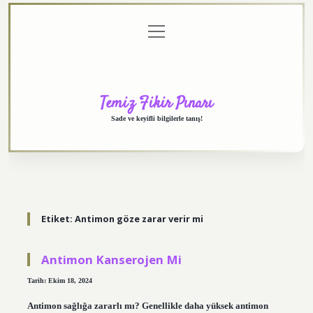
menüyü
Anasayfa
Gizlilik
Yasal
Hakkımızda
aç
Politikası
Uyarı
Temiz Fikir Pınarı
Sade ve keyifli bilgilerle tanış!
Etiket:
Antimon göze zarar verir mi
Antimon Kanserojen Mi
Tarih: Ekim 18, 2024
Antimon sağlığa zararlı mı? Genellikle daha yüksek antimon