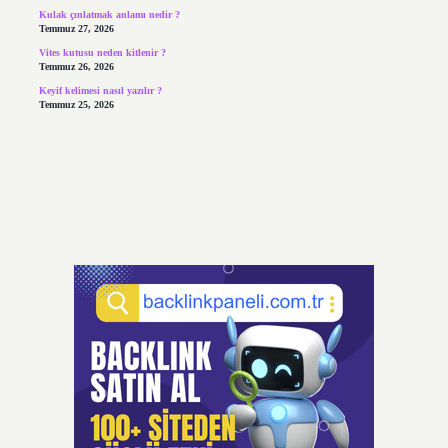
Kulak çınlatmak anlamı nedir ?
Temmuz 27, 2026
Vites kutusu neden kitlenir ?
Temmuz 26, 2026
Keyif kelimesi nasıl yazılır ?
Temmuz 25, 2026