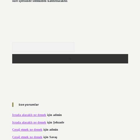
süre içerisinde sitemizden kaldırılacaktır.
Arama
Son yorumlar
Icrada alacaklı ne demek
için
admin
Icrada alacaklı ne demek
için
Şehzade
Çerağ etmek ne demek
için
admin
Çerağ etmek ne demek
için
Savaş