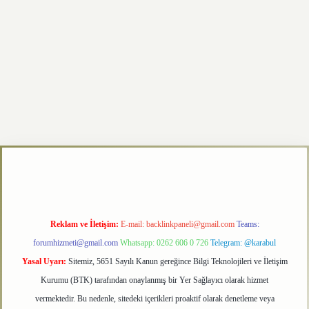
texper.xyz
Reklam ve İletişim:
E-mail:
backlinkpaneli@gmail.com
Teams:
forumhizmeti@gmail.com
Whatsapp: 0262 606 0 726
Telegram: @karabul
Yasal Uyarı:
Sitemiz, 5651 Sayılı Kanun gereğince Bilgi Teknolojileri ve İletişim
Kurumu (BTK) tarafından onaylanmış bir Yer Sağlayıcı olarak hizmet
vermektedir. Bu nedenle, sitedeki içerikleri proaktif olarak denetleme veya