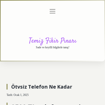
menüyü
Anasayfa
Gizlilik
Yasal
Hakkımızda
aç
Politikası
Uyarı
Temiz Fikir Pınarı
Sade ve keyifli bilgilerle tanış!
Ötvsiz Telefon Ne Kadar
Tarih: Ocak 1, 2025