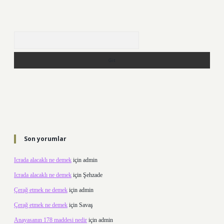
Arama
Son yorumlar
Icrada alacaklı ne demek
için
admin
Icrada alacaklı ne demek
için
Şehzade
Çerağ etmek ne demek
için
admin
Çerağ etmek ne demek
için
Savaş
Anayasanın 178 maddesi nedir
için
admin