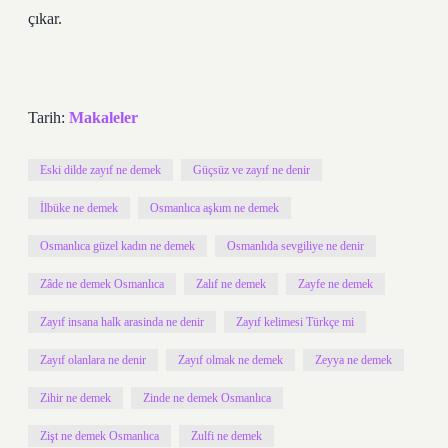
çıkar.
Tarih:
Makaleler
Eski dilde zayıf ne demek
Güçsüz ve zayıf ne denir
İlbüke ne demek
Osmanlıca aşkım ne demek
Osmanlıca güzel kadın ne demek
Osmanlıda sevgiliye ne denir
Zâde ne demek Osmanlıca
Zalıf ne demek
Zayfe ne demek
Zayıf insana halk arasinda ne denir
Zayıf kelimesi Türkçe mi
Zayıf olanlara ne denir
Zayıf olmak ne demek
Zeyya ne demek
Zihir ne demek
Zinde ne demek Osmanlıca
Zişt ne demek Osmanlıca
Zulfi ne demek