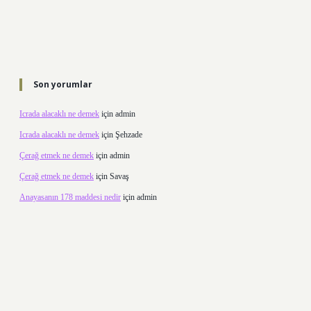
Son yorumlar
Icrada alacaklı ne demek
için
admin
Icrada alacaklı ne demek
için
Şehzade
Çerağ etmek ne demek
için
admin
Çerağ etmek ne demek
için
Savaş
Anayasanın 178 maddesi nedir
için
admin