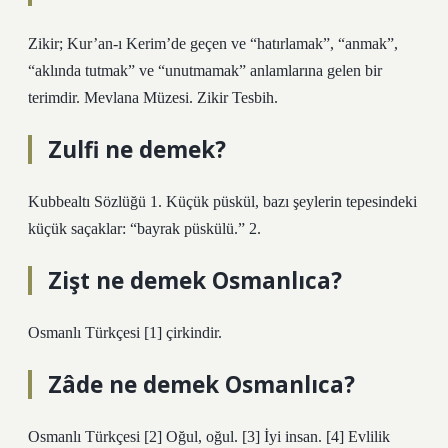
Zikir; Kur’an-ı Kerim’de geçen ve “hatırlamak”, “anmak”,
“aklında tutmak” ve “unutmamak” anlamlarına gelen bir
terimdir. Mevlana Müzesi. Zikir Tesbih.
Zulfi ne demek?
Kubbealtı Sözlüğü 1. Küçük püskül, bazı şeylerin tepesindeki
küçük saçaklar: “bayrak püskülü.” 2.
Zişt ne demek Osmanlıca?
Osmanlı Türkçesi [1] çirkindir.
Zâde ne demek Osmanlıca?
Osmanlı Türkçesi [2] Oğul, oğul. [3] İyi insan. [4] Evlilik