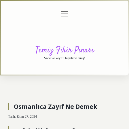
menüyü
Anasayfa
Gizlilik
Yasal
Hakkımızda
aç
Politikası
Uyarı
Temiz Fikir Pınarı
Sade ve keyifli bilgilerle tanış!
Osmanlıca Zayıf Ne Demek
Tarih: Ekim 27, 2024