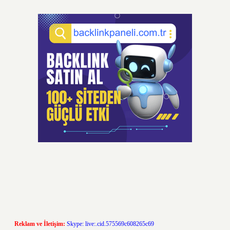
Reklam ve İletişim:
Skype: live:.cid.575569c608265c69