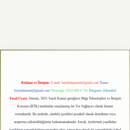
texper.xyz
Reklam ve İletişim:
E-mail:
backlinkpaneli@gmail.com
Teams:
forumhizmeti@gmail.com
Whatsapp: 0262 606 0 726
Telegram: @karabul
Yasal Uyarı:
Sitemiz, 5651 Sayılı Kanun gereğince Bilgi Teknolojileri ve İletişim
Kurumu (BTK) tarafından onaylanmış bir Yer Sağlayıcı olarak hizmet
vermektedir. Bu nedenle, sitedeki içerikleri proaktif olarak denetleme veya
araştırma yükümlülüğümüz bulunmamaktadır. Ancak, üyelerimiz yazdıkları
içeriklerin sorumluluğunu taşımakta olup, siteye üye olarak bu sorumluluğu kabul