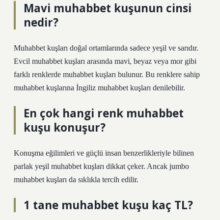
Mavi muhabbet kuşunun cinsi
nedir?
Muhabbet kuşları doğal ortamlarında sadece yeşil ve sarıdır.
Evcil muhabbet kuşları arasında mavi, beyaz veya mor gibi
farklı renklerde muhabbet kuşları bulunur. Bu renklere sahip
muhabbet kuşlarına İngiliz muhabbet kuşları denilebilir.
En çok hangi renk muhabbet
kuşu konuşur?
Konuşma eğilimleri ve güçlü insan benzerlikleriyle bilinen
parlak yeşil muhabbet kuşları dikkat çeker. Ancak jumbo
muhabbet kuşları da sıklıkla tercih edilir.
1 tane muhabbet kuşu kaç TL?