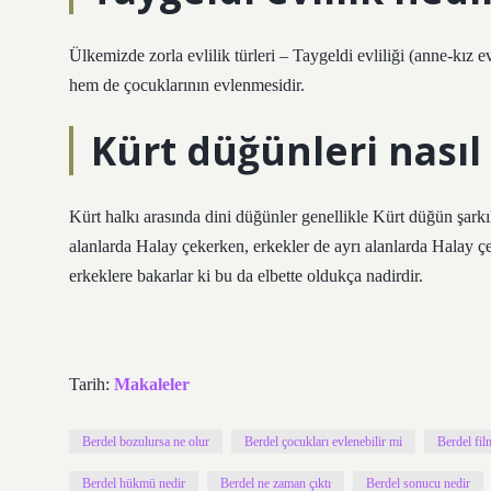
Ülkemizde zorla evlilik türleri – Taygeldi evliliği (anne-kız e
hem de çocuklarının evlenmesidir.
Kürt düğünleri nasıl
Kürt halkı arasında dini düğünler genellikle Kürt düğün şarkıla
alanlarda Halay çekerken, erkekler de ayrı alanlarda Halay ç
erkeklere bakarlar ki bu da elbette oldukça nadirdir.
Tarih:
Makaleler
Berdel bozulursa ne olur
Berdel çocukları evlenebilir mi
Berdel fil
Berdel hükmü nedir
Berdel ne zaman çıktı
Berdel sonucu nedir