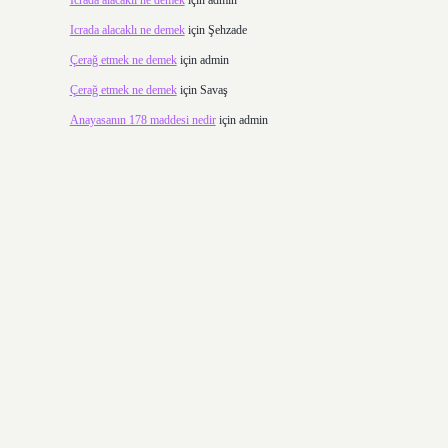
Icrada alacaklı ne demek
için
admin
Icrada alacaklı ne demek
için
Şehzade
Çerağ etmek ne demek
için
admin
Çerağ etmek ne demek
için
Savaş
Anayasanın 178 maddesi nedir
için
admin