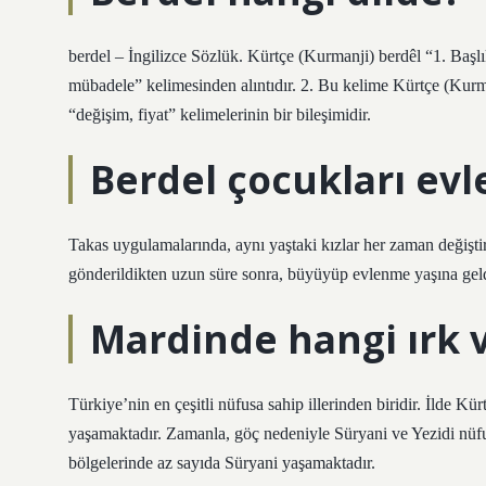
berdel – İngilizce Sözlük. Kürtçe (Kurmanji) berdêl “1. Başlık
mübadele” kelimesinden alıntıdır. 2. Bu kelime Kürtçe (Kurma
“değişim, fiyat” kelimelerinin bir bileşimidir.
Berdel çocukları evl
Takas uygulamalarında, aynı yaştaki kızlar her zaman değişti
gönderildikten uzun süre sonra, büyüyüp evlenme yaşına geld
Mardinde hangi ırk 
Türkiye’nin en çeşitli nüfusa sahip illerinden biridir. İlde Kü
yaşamaktadır. Zamanla, göç nedeniyle Süryani ve Yezidi nüf
bölgelerinde az sayıda Süryani yaşamaktadır.