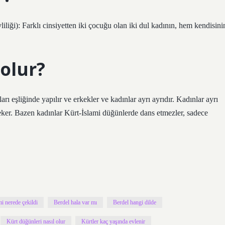
vliliği): Farklı cinsiyetten iki çocuğu olan iki dul kadının, hem kendisini
 olur?
rı eşliğinde yapılır ve erkekler ve kadınlar ayrı ayrıdır. Kadınlar ayrı
eker. Bazen kadınlar Kürt-İslami düğünlerde dans etmezler, sadece
mi nerede çekildi
Berdel hala var mı
Berdel hangi dilde
Kürt düğünleri nasıl olur
Kürtler kaç yaşında evlenir