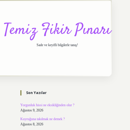
Temiz Fikir Pınarı
Sade ve keyifli bilgilerle tanış!
Sidebar
https://elexbett.net/
betexp
Son Yazılar
Yorgunluk hissi ne eksikliğinden olur ?
Ağustos 9, 2026
Kuyruğuna takılmak ne demek ?
Ağustos 8, 2026