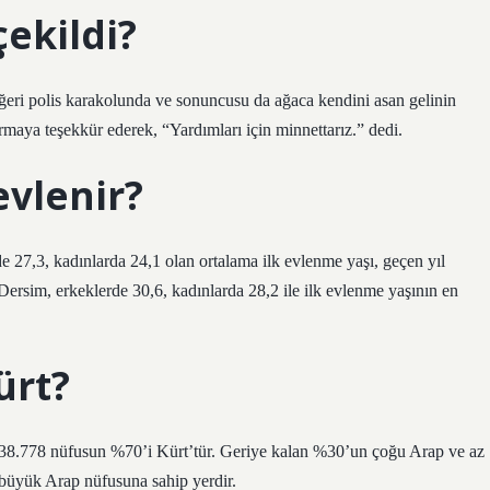
çekildi?
diğeri polis karakolunda ve sonuncusu da ağaca kendini asan gelinin
maya teşekkür ederek, “Yardımları için minnettarız.” dedi.
evlenir?
 27,3, kadınlarda 24,1 olan ortalama ilk evlenme yaşı, geçen yıl
Dersim, erkeklerde 30,6, kadınlarda 28,2 ile ilk evlenme yaşının en
ürt?
838.778 nüfusun %70’i Kürt’tür. Geriye kalan %30’un çoğu Arap ve az
ü büyük Arap nüfusuna sahip yerdir.