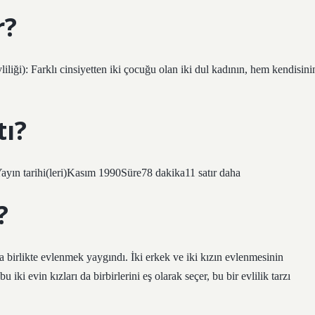
r?
vliliği): Farklı cinsiyetten iki çocuğu olan iki dul kadının, hem kendisini
tı?
yın tarihi(leri)Kasım 1990Süre78 dakika11 satır daha
?
irlikte evlenmek yaygındı. İki erkek ve iki kızın evlenmesinin
 iki evin kızları da birbirlerini eş olarak seçer, bu bir evlilik tarzı