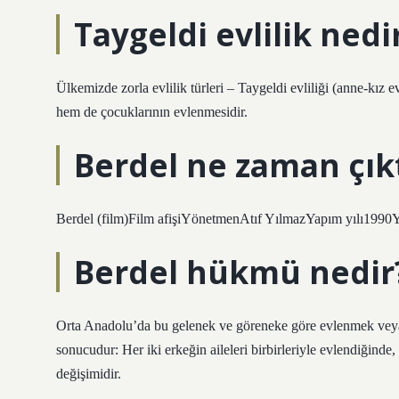
Taygeldi evlilik nedi
Ülkemizde zorla evlilik türleri – Taygeldi evliliği (anne-kız e
hem de çocuklarının evlenmesidir.
Berdel ne zaman çık
Berdel (film)Film afişiYönetmenAtıf YılmazYapım yılı1990Ya
Berdel hükmü nedir
Orta Anadolu’da bu gelenek ve göreneke göre evlenmek veya b
sonucudur: Her iki erkeğin aileleri birbirleriyle evlendiğinde, bu
değişimidir.