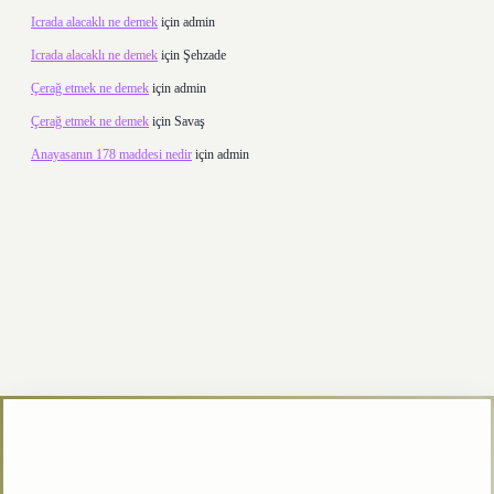
Icrada alacaklı ne demek
için
admin
Icrada alacaklı ne demek
için
Şehzade
Çerağ etmek ne demek
için
admin
Çerağ etmek ne demek
için
Savaş
Anayasanın 178 maddesi nedir
için
admin
exper.xyz