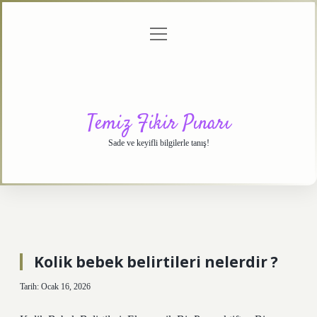
menüyü
Anasayfa
Gizlilik
Yasal
Hakkımızda
aç
Politikası
Uyarı
Temiz Fikir Pınarı
Sade ve keyifli bilgilerle tanış!
Kolik bebek belirtileri nelerdir ?
Tarih: Ocak 16, 2026