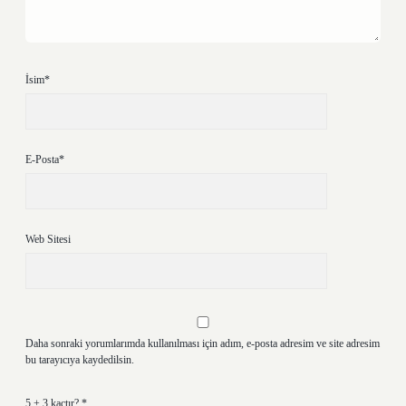
İsim*
E-Posta*
Web Sitesi
Daha sonraki yorumlarımda kullanılması için adım, e-posta adresim ve site adresim
bu tarayıcıya kaydedilsin.
5 + 3 kaçtır?
*