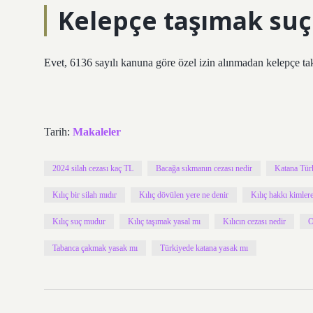
Kelepçe taşımak su
Evet, 6136 sayılı kanuna göre özel izin alınmadan kelepçe ta
Tarih:
Makaleler
2024 silah cezası kaç TL
Bacağa sıkmanın cezası nedir
Katana Tür
Kılıç bir silah mıdır
Kılıç dövülen yere ne denir
Kılıç hakkı kimlere
Kılıç suç mudur
Kılıç taşımak yasal mı
Kılıcın cezası nedir
O
Tabanca çakmak yasak mı
Türkiyede katana yasak mı