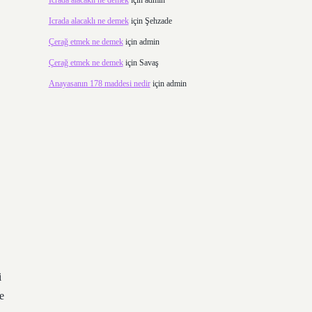
Icrada alacaklı ne demek
için
admin
Icrada alacaklı ne demek
için
Şehzade
Çerağ etmek ne demek
için
admin
Çerağ etmek ne demek
için
Savaş
Anayasanın 178 maddesi nedir
için
admin
i
e