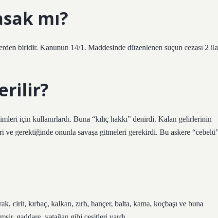
asak mı?
lerden biridir. Kanunun 14/1. Maddesinde düzenlenen suçun cezası 2 ila
erilir?
çimleri için kullanırlardı. Buna “kılıç hakkı” denirdi. Kalan gelirlerinin
leri ve gerektiğinde onunla savaşa gitmeleri gerekirdi. Bu askere “cebelü
zrak, cirit, kırbaç, kalkan, zırh, hançer, balta, kama, koçbaşı ve buna
msir, gaddare, yatağan gibi çeşitleri vardı.