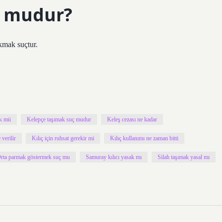
ç mudur?
kmak suçtur.
k mü
Kelepçe taşımak suç mudur
Keleş cezası ne kadar
 verilir
Kılıç için ruhsat gerekir mi
Kılıç kullanımı ne zaman bitti
rta parmak göstermek suç mu
Samuray kılıcı yasak mı
Silah taşımak yasal mı