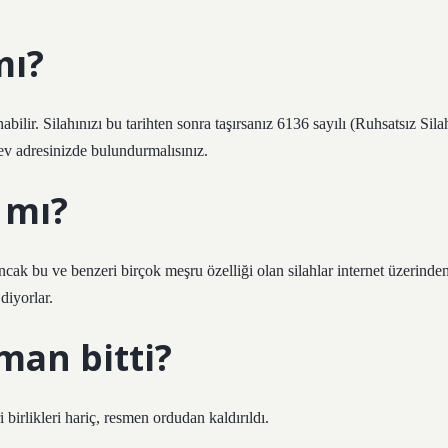
mı?
bilir. Silahınızı bu tarihten sonra taşırsanız 6136 sayılı (Ruhsatsız Sila
ev adresinizde bulundurmalısınız.
 mı?
Ancak bu ve benzeri birçok meşru özelliği olan silahlar internet üzerinde
diyorlar.
man bitti?
 birlikleri hariç, resmen ordudan kaldırıldı.