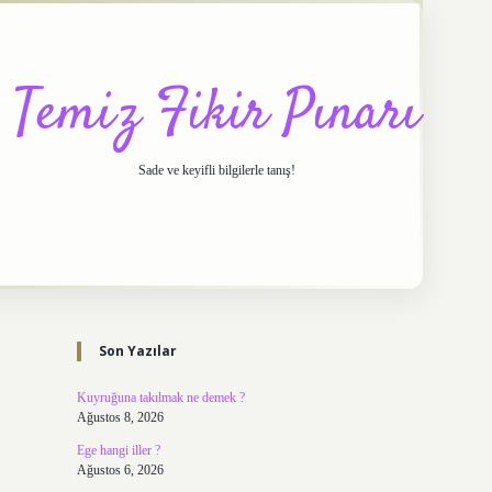
Temiz Fikir Pınarı
Sade ve keyifli bilgilerle tanış!
Sidebar
https://elexbett.net/
betexp
Son Yazılar
Kuyruğuna takılmak ne demek ?
Ağustos 8, 2026
Ege hangi iller ?
Ağustos 6, 2026