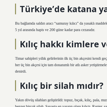
Türkiye’de katana y
Bu bağlamda saldırı aracı “samuray kılıcı” da yasaklı madde
5 yıl arasında hapis ve 200 güne kadar para cezasıdır.
Kılıç hakkı kimlere v
Timar sahipleri yıllık gelirlerinin ilk üç bin akçesini kendi ge
her üç bin akçesi için tam donanımlı bir atlı asker yetiştirme
denirdi.
Kılıç bir silah mıdır?
Yakın dövüş silahları geliştirildi: topuz, bıçak, kılıç, pala, mı
benzer birçok silah. Savaşta en yaygın olanı kılıçtı. Rapier, sa