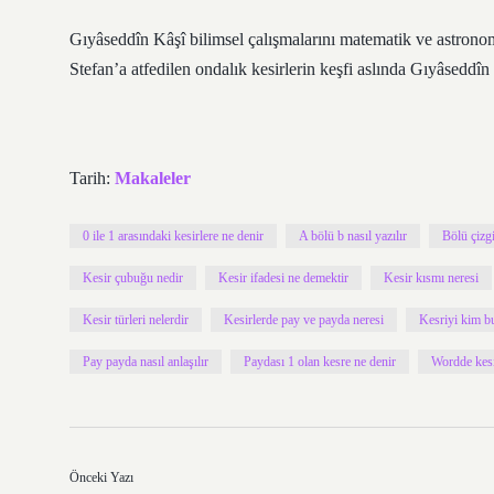
Gıyâseddîn Kâşî bilimsel çalışmalarını matematik ve astronomi
Stefan’a atfedilen ondalık kesirlerin keşfi aslında Gıyâseddîn 
Tarih:
Makaleler
0 ile 1 arasındaki kesirlere ne denir
A bölü b nasıl yazılır
Bölü çizgi
Kesir çubuğu nedir
Kesir ifadesi ne demektir
Kesir kısmı neresi
Kesir türleri nelerdir
Kesirlerde pay ve payda neresi
Kesriyi kim b
Pay payda nasıl anlaşılır
Paydası 1 olan kesre ne denir
Wordde kesir
Önceki Yazı