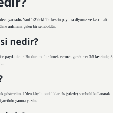
edir?
adece yarısıdır. Yani 1/2’deki 1’e kesrin paydası diyoruz ve kesrin alt
 bölme anlamına gelen bir semboldür.
si nedir?
na ise payda denir. Bu duruma bir örnek vermek gerekirse: 3/5 kesrinde, 3
rur.
?
k gösterelim. 1’den küçük ondalıkları % (yüzde) sembolü kullanarak
aretinin yanına yazılır.