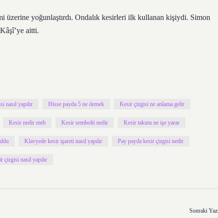
 üzerine yoğunlaştırdı. Ondalık kesirleri ilk kullanan kişiydi. Simon
Kâşî’ye aitti.
si nasıl yapılır
Hisse payda 5 ne demek
Kesir çizgisi ne anlama gelir
Kesir nedir meb
Kesir sembolü nedir
Kesir takımı ne işe yarar
uldu
Klavyede kesir işareti nasıl yapılır
Pay payda kesir çizgisi nedir
 çizgisi nasıl yapılır
Sonraki Yaz