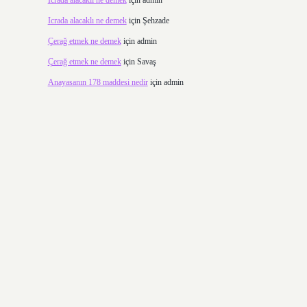
Icrada alacaklı ne demek
için
admin
Icrada alacaklı ne demek
için
Şehzade
Çerağ etmek ne demek
için
admin
Çerağ etmek ne demek
için
Savaş
Anayasanın 178 maddesi nedir
için
admin