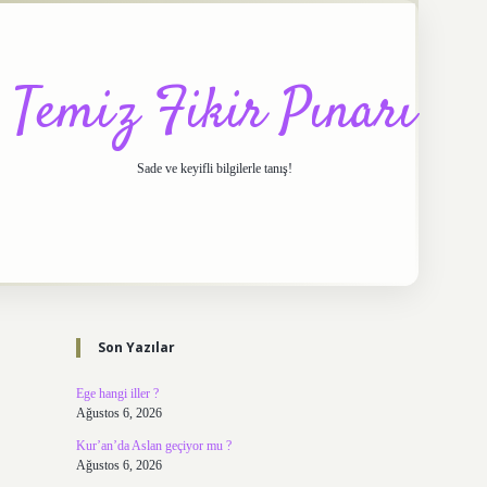
Temiz Fikir Pınarı
Sade ve keyifli bilgilerle tanış!
Sidebar
https://elexbett.net/
betexp
Son Yazılar
Ege hangi iller ?
Ağustos 6, 2026
Kur’an’da Aslan geçiyor mu ?
Ağustos 6, 2026