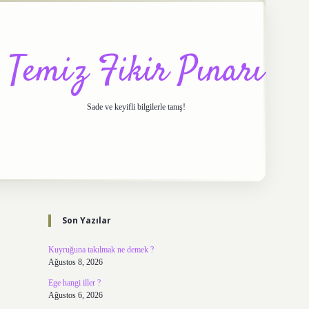
Temiz Fikir Pınarı
Sade ve keyifli bilgilerle tanış!
Sidebar
https://elexbett.net/
betex
Son Yazılar
Kuyruğuna takılmak ne demek ?
Ağustos 8, 2026
Ege hangi iller ?
Ağustos 6, 2026