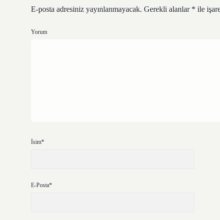
E-posta adresiniz yayınlanmayacak.
Gerekli alanlar
*
ile işar
Yorum
İsim*
E-Posta*