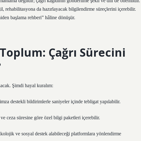
anlama değildir; çağrı kağıdının gönderilme şekli ve dili de önemlidir.
l, rehabilitasyona da hazırlayacak bilgilendirme süreçlerini içerebilir.
eniden başlama rehberi” hâline dönüşür.
Toplum: Çağrı Sürecini
?
lacak. Şimdi hayal kuralım:
-imza destekli bildirimlerle saniyeler içinde tebligat yapılabilir.
ve ceza süresine göre özel bilgi paketleri içerebilir.
olojik ve sosyal destek alabileceği platformlara yönlendirme