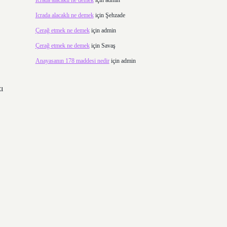
Icrada alacaklı ne demek
için
admin
Icrada alacaklı ne demek
için
Şehzade
Çerağ etmek ne demek
için
admin
Çerağ etmek ne demek
için
Savaş
Anayasanın 178 maddesi nedir
için
admin
zı