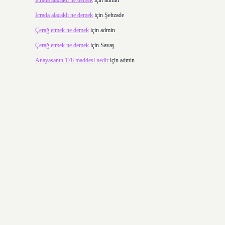
Icrada alacaklı ne demek
için
admin
Icrada alacaklı ne demek
için
Şehzade
Çerağ etmek ne demek
için
admin
Çerağ etmek ne demek
için
Savaş
Anayasanın 178 maddesi nedir
için
admin