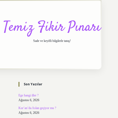
Temiz Fikir Pınarı
Sade ve keyifli bilgilerle tanış!
Sidebar
https://elexbett.net/
betexpe
Son Yazılar
Ege hangi iller ?
Ağustos 6, 2026
Kur’an’da Aslan geçiyor mu ?
Ağustos 6, 2026