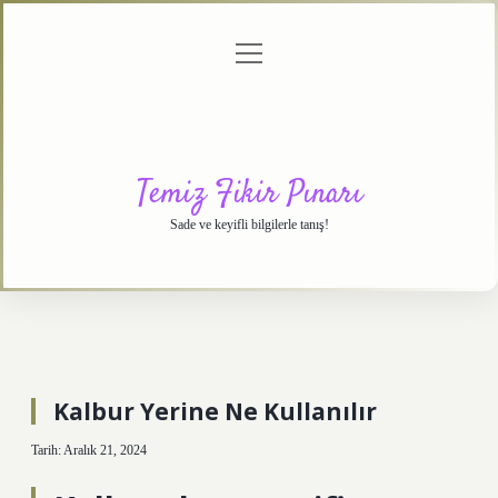
menüyü
Anasayfa
Gizlilik
Yasal
Hakkımızda
aç
Politikası
Uyarı
Temiz Fikir Pınarı
Sade ve keyifli bilgilerle tanış!
Kalbur Yerine Ne Kullanılır
Tarih: Aralık 21, 2024