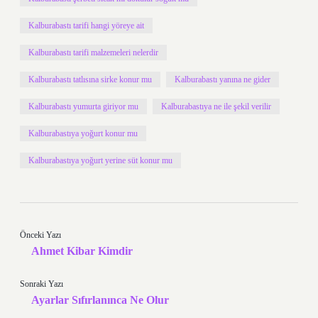
Kalburabastı tarifi hangi yöreye ait
Kalburabastı tarifi malzemeleri nelerdir
Kalburabastı tatlısına sirke konur mu
Kalburabastı yanına ne gider
Kalburabastı yumurta giriyor mu
Kalburabastıya ne ile şekil verilir
Kalburabastıya yoğurt konur mu
Kalburabastıya yoğurt yerine süt konur mu
Önceki Yazı
Ahmet Kibar Kimdir
Sonraki Yazı
Ayarlar Sıfırlanınca Ne Olur