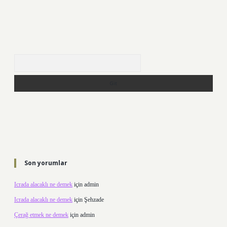
Arama
Son yorumlar
Icrada alacaklı ne demek
için
admin
Icrada alacaklı ne demek
için
Şehzade
Çerağ etmek ne demek
için
admin