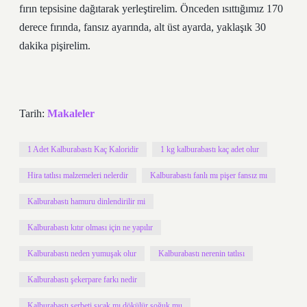
fırın tepsisine dağıtarak yerleştirelim. Önceden ısıttığımız 170
derece fırında, fansız ayarında, alt üst ayarda, yaklaşık 30
dakika pişirelim.
Tarih:
Makaleler
1 Adet Kalburabastı Kaç Kaloridir
1 kg kalburabastı kaç adet olur
Hira tatlısı malzemeleri nelerdir
Kalburabastı fanlı mı pişer fansız mı
Kalburabastı hamuru dinlendirilir mi
Kalburabastı kıtır olması için ne yapılır
Kalburabastı neden yumuşak olur
Kalburabastı nerenin tatlısı
Kalburabastı şekerpare farkı nedir
Kalburabastı şerbeti sıcak mı dökülür soğuk mu