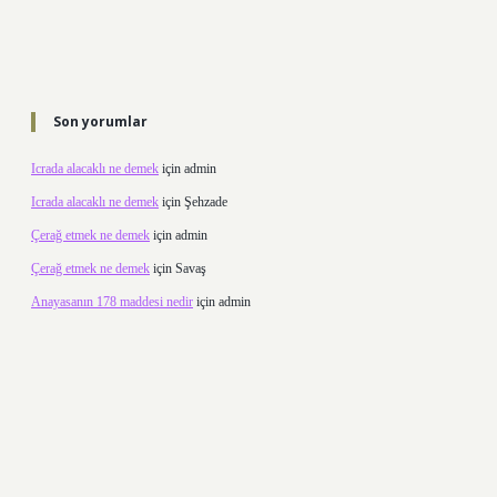
Son yorumlar
Icrada alacaklı ne demek
için
admin
Icrada alacaklı ne demek
için
Şehzade
Çerağ etmek ne demek
için
admin
Çerağ etmek ne demek
için
Savaş
Anayasanın 178 maddesi nedir
için
admin