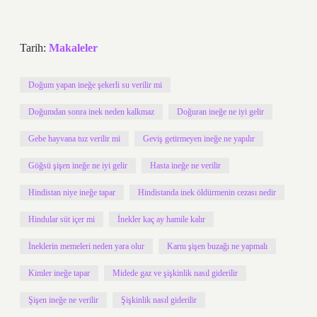
Tarih:
Makaleler
Doğum yapan ineğe şekerli su verilir mi
Doğumdan sonra inek neden kalkmaz
Doğuran ineğe ne iyi gelir
Gebe hayvana tuz verilir mi
Geviş getirmeyen ineğe ne yapılır
Göğsü şişen ineğe ne iyi gelir
Hasta ineğe ne verilir
Hindistan niye ineğe tapar
Hindistanda inek öldürmenin cezası nedir
Hindular süt içer mi
İnekler kaç ay hamile kalır
İneklerin memeleri neden yara olur
Karnı şişen buzağı ne yapmalı
Kimler ineğe tapar
Midede gaz ve şişkinlik nasıl giderilir
Şişen ineğe ne verilir
Şişkinlik nasıl giderilir