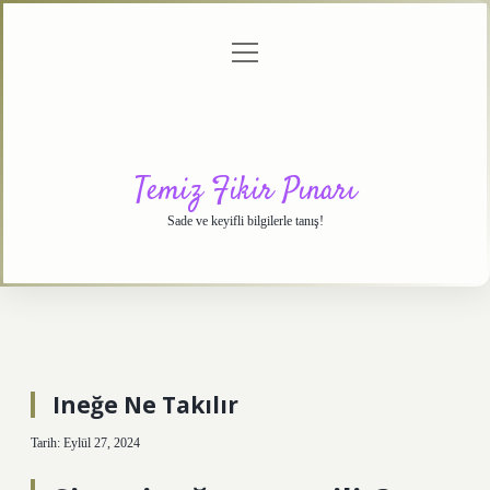
menüyü
Anasayfa
Gizlilik
Yasal
Hakkımızda
aç
Politikası
Uyarı
Temiz Fikir Pınarı
Sade ve keyifli bilgilerle tanış!
Ineğe Ne Takılır
Tarih: Eylül 27, 2024