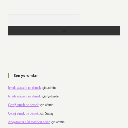
Arama
Son yorumlar
Icrada alacaklı ne demek
için
admin
Icrada alacaklı ne demek
için
Şehzade
Çerağ etmek ne demek
için
admin
Çerağ etmek ne demek
için
Savaş
Anayasanın 178 maddesi nedir
için
admin