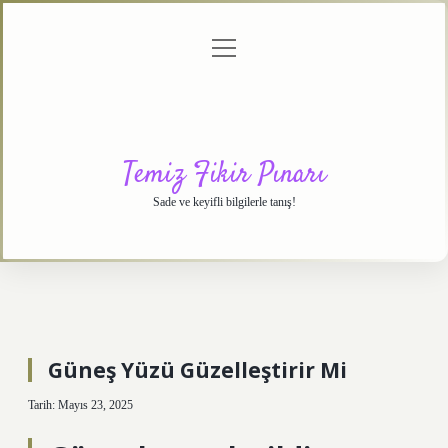
menüyü
Anasayfa
Gizlilik
Yasal
Hakkımızda
aç
Politikası
Uyarı
Temiz Fikir Pınarı
Sade ve keyifli bilgilerle tanış!
Güneş Yüzü Güzelleştirir Mi
Tarih: Mayıs 23, 2025