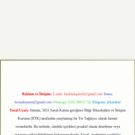
/
betexper.xyz
Reklam ve İletişim:
E-mail:
backlinkpaneli@gmail.com
Teams:
forumhizmeti@gmail.com
Whatsapp: 0262 606 0 726
Telegram: @karabul
Yasal Uyarı:
Sitemiz, 5651 Sayılı Kanun gereğince Bilgi Teknolojileri ve İletişim
Kurumu (BTK) tarafından onaylanmış bir Yer Sağlayıcı olarak hizmet
vermektedir. Bu nedenle, sitedeki içerikleri proaktif olarak denetleme veya
araştırma yükümlülüğümüz bulunmamaktadır. Ancak, üyelerimiz yazdıkları