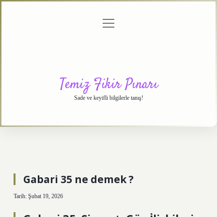
menüyü
Anasayfa
Gizlilik
Yasal
Hakkımızda
aç
Politikası
Uyarı
Temiz Fikir Pınarı
Sade ve keyifli bilgilerle tanış!
Gabari 35 ne demek ?
Tarih: Şubat 19, 2026