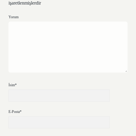
işaretlenmişlerdir
Yorum
İsim*
E-Posta*