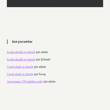
Son yorumlar
Icrada alacaklı ne demek
için
admin
Icrada alacaklı ne demek
için
Şehzade
Çerağ etmek ne demek
için
admin
Çerağ etmek ne demek
için
Savaş
Anayasanın 178 maddesi nedir
için
admin