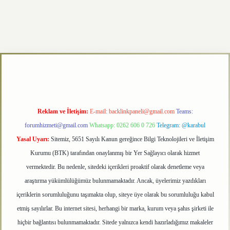
etexper.xyz
Reklam ve İletişim:
E-mail:
backlinkpaneli@gmail.com
Teams:
forumhizmeti@gmail.com
Whatsapp: 0262 606 0 726
Telegram: @karabul
Yasal Uyarı:
Sitemiz, 5651 Sayılı Kanun gereğince Bilgi Teknolojileri ve İletişim
Kurumu (BTK) tarafından onaylanmış bir Yer Sağlayıcı olarak hizmet
vermektedir. Bu nedenle, sitedeki içerikleri proaktif olarak denetleme veya
araştırma yükümlülüğümüz bulunmamaktadır. Ancak, üyelerimiz yazdıkları
içeriklerin sorumluluğunu taşımakta olup, siteye üye olarak bu sorumluluğu kabul
etmiş sayılırlar. Bu internet sitesi, herhangi bir marka, kurum veya şahıs şirketi ile
hiçbir bağlantısı bulunmamaktadır. Sitede yalnızca kendi hazırladığımız makaleler