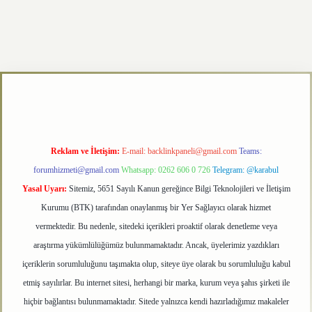
xper.xyz
Reklam ve İletişim:
E-mail:
backlinkpaneli@gmail.com
Teams:
forumhizmeti@gmail.com
Whatsapp: 0262 606 0 726
Telegram: @karabul
Yasal Uyarı:
Sitemiz, 5651 Sayılı Kanun gereğince Bilgi Teknolojileri ve İletişim
Kurumu (BTK) tarafından onaylanmış bir Yer Sağlayıcı olarak hizmet
vermektedir. Bu nedenle, sitedeki içerikleri proaktif olarak denetleme veya
araştırma yükümlülüğümüz bulunmamaktadır. Ancak, üyelerimiz yazdıkları
içeriklerin sorumluluğunu taşımakta olup, siteye üye olarak bu sorumluluğu kabul
etmiş sayılırlar. Bu internet sitesi, herhangi bir marka, kurum veya şahıs şirketi ile
hiçbir bağlantısı bulunmamaktadır. Sitede yalnızca kendi hazırladığımız makaleler