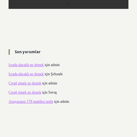
Son yorumlar
Icrada alacaklı ne demek
için
admin
Icrada alacaklı ne demek
için
Şehzade
Çerağ etmek ne demek
için
admin
Çerağ etmek ne demek
için
Savaş
Anayasanın 178 maddesi nedir
için
admin