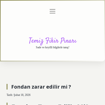
menüyü
Anasayfa
Gizlilik
Yasal
Hakkımızda
aç
Politikası
Uyarı
Temiz Fikir Pınarı
Sade ve keyifli bilgilerle tanış!
Fondan zarar edilir mi ?
Tarih: Şubat 18, 2026