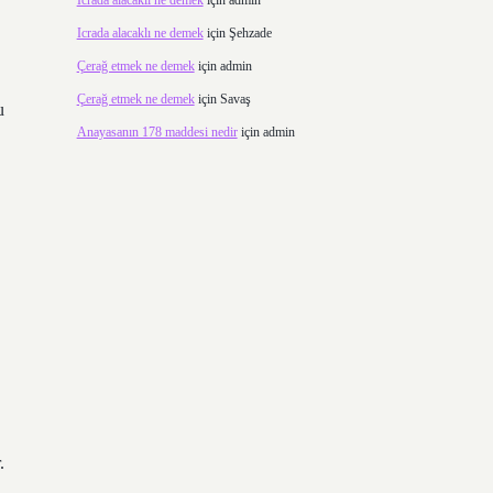
Icrada alacaklı ne demek
için
admin
Icrada alacaklı ne demek
için
Şehzade
Çerağ etmek ne demek
için
admin
Çerağ etmek ne demek
için
Savaş
u
Anayasanın 178 maddesi nedir
için
admin
.