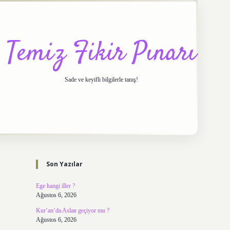
Temiz Fikir Pınarı
Sade ve keyifli bilgilerle tanış!
Sidebar
https://elexbett.net/
betexpe
Son Yazılar
Ege hangi iller ?
Ağustos 6, 2026
Kur’an’da Aslan geçiyor mu ?
Ağustos 6, 2026