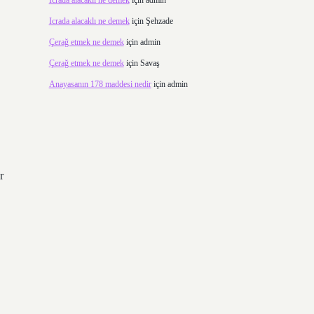
Icrada alacaklı ne demek
için
admin
Icrada alacaklı ne demek
için
Şehzade
Çerağ etmek ne demek
için
admin
Çerağ etmek ne demek
için
Savaş
Anayasanın 178 maddesi nedir
için
admin
r