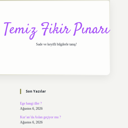
Temiz Fikir Pınarı
Sade ve keyifli bilgilerle tanış!
Sidebar
https://elexbett.net/
betexpe
Son Yazılar
Ege hangi iller ?
Ağustos 6, 2026
Kur’an’da Aslan geçiyor mu ?
Ağustos 6, 2026