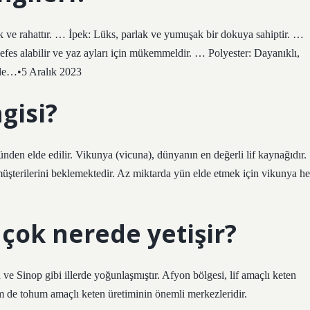
k ve rahattır. … İpek: Lüks, parlak ve yumuşak bir dokuya sahiptir. …
efes alabilir ve yaz ayları için mükemmeldir. … Polyester: Dayanıklı,
ale…•5 Aralık 2023
gisi?
den elde edilir. Vikunya (vicuna), dünyanın en değerli lif kaynağıdır.
a müşterilerini beklemektedir. Az miktarda yün elde etmek için vikunya he
çok nerede yetişir?
n ve Sinop gibi illerde yoğunlaşmıştır. Afyon bölgesi, lif amaçlı keten
m de tohum amaçlı keten üretiminin önemli merkezleridir.