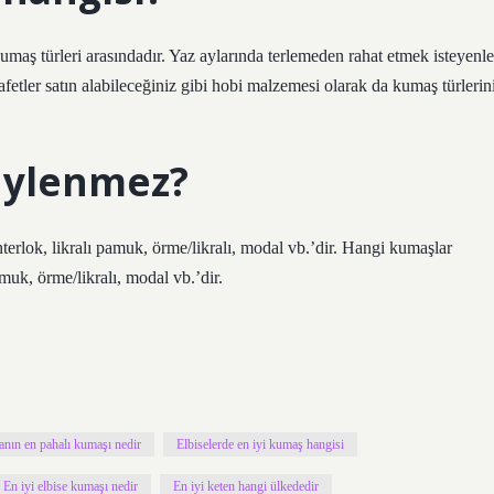
umaş türleri arasındadır. Yaz aylarında terlemeden rahat etmek isteyenle
fetler satın alabileceğiniz gibi hobi malzemesi olarak da kumaş türlerin
üylenmez?
lok, likralı pamuk, örme/likralı, modal vb.’dir. Hangi kumaşlar
uk, örme/likralı, modal vb.’dir.
nın en pahalı kumaşı nedir
Elbiselerde en iyi kumaş hangisi
En iyi elbise kumaşı nedir
En iyi keten hangi ülkededir