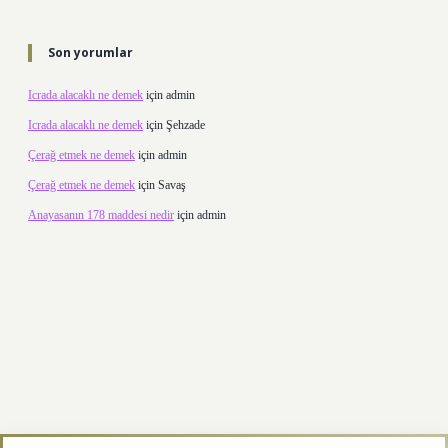
Son yorumlar
Icrada alacaklı ne demek
için
admin
Icrada alacaklı ne demek
için
Şehzade
Çerağ etmek ne demek
için
admin
Çerağ etmek ne demek
için
Savaş
Anayasanın 178 maddesi nedir
için
admin
lexbett.net/
betexper.xyz