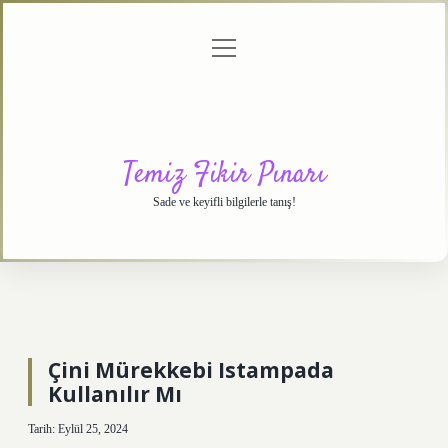
menüyü
Anasayfa
Gizlilik
Yasal
Hakkımızda
aç
Politikası
Uyarı
Temiz Fikir Pınarı
Sade ve keyifli bilgilerle tanış!
Çini Mürekkebi Istampada
Kullanılır Mı
Tarih: Eylül 25, 2024