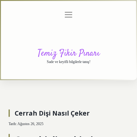
menüyü
Anasayfa
Gizlilik
Yasal
Hakkımızda
aç
Politikası
Uyarı
Temiz Fikir Pınarı
Sade ve keyifli bilgilerle tanış!
Cerrah Dişi Nasıl Çeker
Tarih: Ağustos 26, 2025