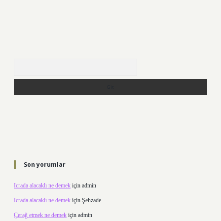
Arama
Son yorumlar
Icrada alacaklı ne demek
için
admin
Icrada alacaklı ne demek
için
Şehzade
Çerağ etmek ne demek
için
admin