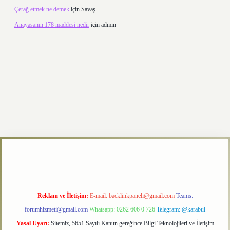
Çerağ etmek ne demek
için
Savaş
Anayasanın 178 maddesi nedir
için
admin
xper.xyz
Reklam ve İletişim:
E-mail:
backlinkpaneli@gmail.com
Teams:
forumhizmeti@gmail.com
Whatsapp: 0262 606 0 726
Telegram: @karabul
Yasal Uyarı:
Sitemiz, 5651 Sayılı Kanun gereğince Bilgi Teknolojileri ve İletişim